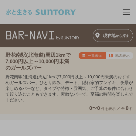
このページの本文へ移動
メニ
現在地
から探す
野花南駅(北海道)周辺1kmで
一覧表示
地図表示
7,000円以上～10,000円未満
のガールズバー
野花南駅(北海道)周辺1kmで7,000円以上～10,000円未満のおすす
めガールズバー。ひとり飲み、デート、隠れ家的フンイキ、夜景が
楽しめるバーなど、タイプや特徴・雰囲気、ご予算の条件に合わせ
て絞り込むこともできます。素敵なバーで、至福の時間を楽しんで
ください。
0〜0
0
件を表示 ／
全
件