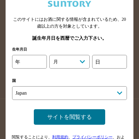
滋賀県のバー検索
和歌山県のバー検索
広島県のバー検索
岡山県のバー検索
山口県のバー検索
鳥取県のバー検索
このサイトにはお酒に関する情報が含まれているため、
20
歳以上の方を対象としています。
島根県のバー検索
徳島県のバー検索
誕生年月日を西暦でご入力下さい。
香川県のバー検索
愛媛県のバー検索
高知県のバー検索
福岡県のバー検索
生年月日
長崎県のバー検索
佐賀県のバー検索
年
月
日
大分県のバー検索
熊本県のバー検索
宮崎県のバー検索
鹿児島県のバー検索
国
沖縄県のバー検索
店舗登録方法のご案内
店舗情報更新方法のご案内
サイトを閲覧する
掲載店舗様ログイン
閲覧することにより、
利用規約
、
プライバシーポリシー
、およ