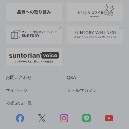
東京サントリーサンゴリアス
ESG情報ポータル
グループ企業一覧
サントリースポーツ
サステナビリティストーリーズ
事業所一覧
採用情報
お問い合わせ
Q&A
マイページ
メールマガジン
公式SNS一覧