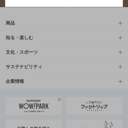
商品
商品TOP
知る・楽しむ
商品一覧
知る・楽しむTOP
文化・スポーツ
商品発売情報
キャンペーン
文化・スポーツTOP
サステナビリティ
栄養成分一覧
工場見学
サントリーホール
サステナビリティTOP
企業情報
お料理・お酒レシピ
サントリー美術館
トップメッセージ
企業情報TOP
地域情報
サントリーサンバーズ大阪
サントリーが考えるサステナビリティ経営
企業概要
東京サントリーサンゴリアス
ESG情報ポータル
グループ企業一覧