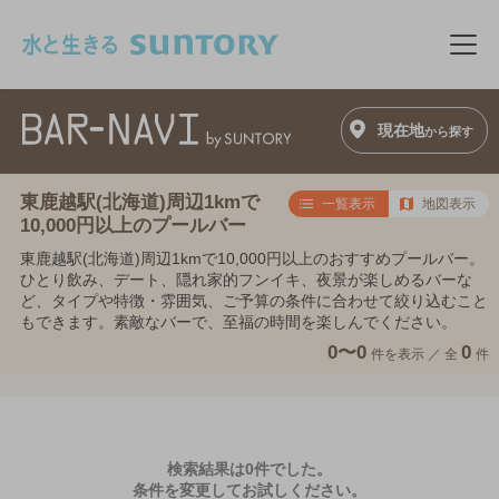
このページの本文へ移動
メニ
現在地
から探す
東鹿越駅(北海道)周辺1kmで
一覧表示
地図表示
10,000円以上のプールバー
東鹿越駅(北海道)周辺1kmで10,000円以上のおすすめプールバー。
ひとり飲み、デート、隠れ家的フンイキ、夜景が楽しめるバーな
ど、タイプや特徴・雰囲気、ご予算の条件に合わせて絞り込むこと
もできます。素敵なバーで、至福の時間を楽しんでください。
0〜0
0
件を表示 ／
全
件
検索結果は0件でした。
条件を変更してお試しください。