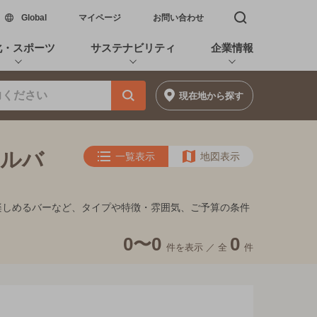
新しいウィンドウで開く
Global
マイページ
お問い合わせ
検索窓を開く
化・スポーツ
サステナビリティ
企業情報
現在地
から探す
ールバ
一覧表示
地図表示
景が楽しめるバーなど、タイプや特徴・雰囲気、ご予算の条件
0〜0
0
件を表示 ／
全
件