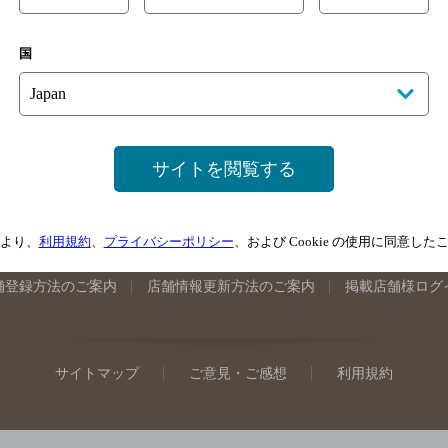
手県のバー検索
宮城県のバー検索
秋田県のバー検索
山形
国
馬県のバー検索
山梨県のバー検索
長野県のバー検索
新潟
埼玉県のバー検索
愛知県のバー検索
静岡県のバー検索
三
井県のバー検索
大阪府のバー検索
京都府のバー検索
兵庫
広島県のバー検索
岡山県のバー検索
山口県のバー検索
鳥
サイトを閲覧する
媛県のバー検索
高知県のバー検索
福岡県のバー検索
長崎
崎県のバー検索
鹿児島県のバー検索
沖縄県のバー検索
より、
利用規約
、
プライバシーポリシー
、および Cookie の使用に同意し
舗登録方法のご案内
店舗情報更新方法のご案内
掲載店舗様ログ
サイトマップ
ご意見・ご感想
利用規約