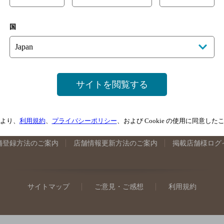
手県のバー検索
宮城県のバー検索
秋田県のバー検索
山形
国
馬県のバー検索
山梨県のバー検索
長野県のバー検索
新潟
埼玉県のバー検索
愛知県のバー検索
静岡県のバー検索
三
井県のバー検索
大阪府のバー検索
京都府のバー検索
兵庫
広島県のバー検索
岡山県のバー検索
山口県のバー検索
鳥
サイトを閲覧する
媛県のバー検索
高知県のバー検索
福岡県のバー検索
長崎
崎県のバー検索
鹿児島県のバー検索
沖縄県のバー検索
より、
利用規約
、
プライバシーポリシー
、および Cookie の使用に同意し
舗登録方法のご案内
店舗情報更新方法のご案内
掲載店舗様ログ
サイトマップ
ご意見・ご感想
利用規約