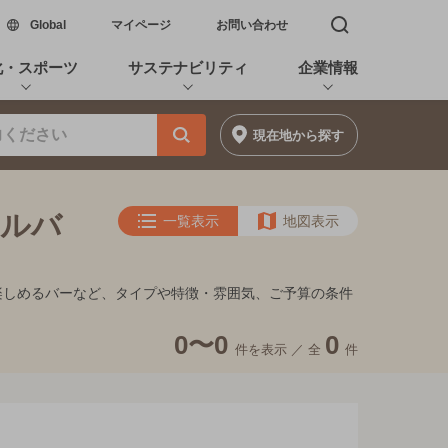
新しいウィンドウで開く
Global
マイページ
お問い合わせ
検索窓を開く
化・スポーツ
サステナビリティ
企業情報
現在地
から探す
ールバ
一覧表示
地図表示
景が楽しめるバーなど、タイプや特徴・雰囲気、ご予算の条件
0〜0
0
件を表示 ／
全
件