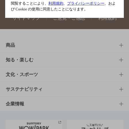
閲覧することにより、
利用規約
、
プライバシーポリシー
、およ
び Cookie の使用に同意したことになります。
サイトマップ
ご意見・ご感想
利用規約
商品
商品TOP
知る・楽しむ
商品一覧
知る・楽しむTOP
文化・スポーツ
商品発売情報
キャンペーン
文化・スポーツTOP
サステナビリティ
栄養成分一覧
工場見学
サントリーホール
サステナビリティTOP
企業情報
お料理・お酒レシピ
サントリー美術館
トップメッセージ
企業情報TOP