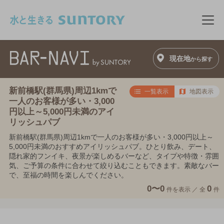
このページの本文へ移動
メニ
現在地
から探す
新前橋駅(群馬県)周辺1kmで
一覧表示
地図表示
一人のお客様が多い・3,000
円以上～5,000円未満のアイ
リッシュパブ
新前橋駅(群馬県)周辺1kmで一人のお客様が多い・3,000円以上～
5,000円未満のおすすめアイリッシュパブ。ひとり飲み、デート、
隠れ家的フンイキ、夜景が楽しめるバーなど、タイプや特徴・雰囲
気、ご予算の条件に合わせて絞り込むこともできます。素敵なバー
で、至福の時間を楽しんでください。
0〜0
0
件を表示 ／
全
件