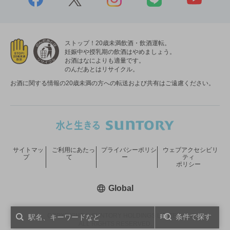
ストップ！20歳未満飲酒・飲酒運転。
妊娠中や授乳期の飲酒はやめましょう。
お酒はなによりも適量です。
のんだあとはリサイクル。
お酒に関する情報の20歳未満の方への転送および共有はご遠慮ください。
サイトマッ
ご利用にあたっ
プライバシーポリシ
ウェブアクセシビリ
プ
て
ー
ティ
ポリシー
新しいウィンドウで開く
Global
COPYRIGHT © SUNTORY HOLDINGS LIMITED.
条件で探す
ALL RIGHTS RESERVED.