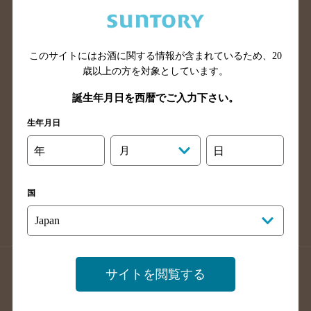
兵庫県のバー検索
奈良県のバー検索
滋賀県のバー検索
和歌山県のバー検索
広島県のバー検索
岡山県のバー検索
このサイトにはお酒に関する情報が含まれているため、
20
山口県のバー検索
鳥取県のバー検索
歳以上の方を対象としています。
島根県のバー検索
徳島県のバー検索
誕生年月日を西暦でご入力下さい。
香川県のバー検索
愛媛県のバー検索
生年月日
高知県のバー検索
福岡県のバー検索
年
月
日
長崎県のバー検索
佐賀県のバー検索
大分県のバー検索
熊本県のバー検索
国
宮崎県のバー検索
鹿児島県のバー検索
沖縄県のバー検索
店舗登録方法のご案内
店舗情報更新方法のご案内
サイトを閲覧する
掲載店舗様ログイン