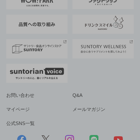
地域情報
サントリーサンバーズ大阪
サントリーが考えるサステナビリティ経営
企業概要
東京サントリーサンゴリアス
ESG情報ポータル
グループ企業一覧
サントリースポーツ
サステナビリティストーリーズ
事業所一覧
採用情報
お問い合わせ
Q&A
マイページ
メールマガジン
公式SNS一覧