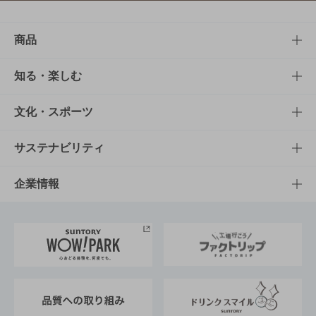
商品
商品TOP
知る・楽しむ
商品一覧
知る・楽しむTOP
文化・スポーツ
商品発売情報
キャンペーン
文化・スポーツTOP
サステナビリティ
栄養成分一覧
工場見学
サントリーホール
サステナビリティTOP
企業情報
お料理・お酒レシピ
サントリー美術館
トップメッセージ
企業情報TOP
地域情報
サントリーサンバーズ大阪
サントリーが考えるサステナビリティ経営
企業概要
東京サントリーサンゴリアス
ESG情報ポータル
グループ企業一覧