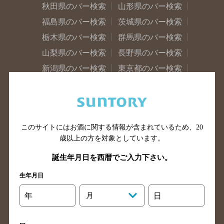
秋田県のバー検索
山形県のバー検索
福島県のバー検索
茨城県のバー検索
栃木県のバー検索
群馬県のバー検索
山梨県のバー検索
長野県のバー検索
新潟県のバー検索
東京都のバー検索
神奈川県のバー検索
千葉県のバー検索
埼玉県のバー検索
愛知県のバー検索
静岡県のバー検索
三重県のバー検索
このサイトにはお酒に関する情報が含まれているため、
20
岐阜県のバー検索
富山県のバー検索
歳以上の方を対象としています。
石川県のバー検索
福井県のバー検索
誕生年月日を西暦でご入力下さい。
大阪府のバー検索
京都府のバー検索
生年月日
兵庫県のバー検索
奈良県のバー検索
滋賀県のバー検索
和歌山県のバー検索
年
月
日
広島県のバー検索
岡山県のバー検索
山口県のバー検索
鳥取県のバー検索