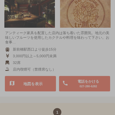
アンティーク家具を配置した店内は落ち着いた雰囲気。地元の美
味しいフルーツを使用したカクテルや料理を味わって下さい。お
食事…
新前橋駅西口より徒歩15分
3,000円以上～5,000円未満
32席
店内喫煙可（禁煙席なし）
電話をかける
地図を表示
027-280-6282
1