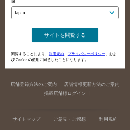
国
島根県のバー検索
徳島県のバー検索
香川県のバー検索
愛媛県のバー検索
高知県のバー検索
福岡県のバー検索
サイトを閲覧する
長崎県のバー検索
佐賀県のバー検索
大分県のバー検索
熊本県のバー検索
宮崎県のバー検索
鹿児島県のバー検索
閲覧することにより、
利用規約
、
プライバシーポリシー
、およ
び Cookie の使用に同意したことになります。
沖縄県のバー検索
店舗登録方法のご案内
店舗情報更新方法のご案内
掲載店舗様ログイン
サイトマップ
ご意見・ご感想
利用規約