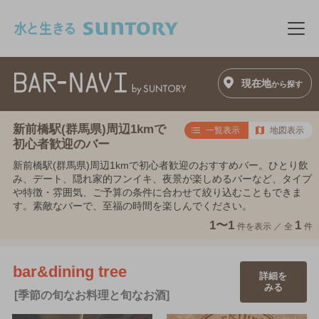
このページの本文へ移動
メニ
現在地
から探す
新前橋駅(群馬県)周辺1kmで
一覧表示
地図表示
初心者歓迎のバー
新前橋駅(群馬県)周辺1kmで初心者歓迎のおすすめバー。ひとり飲
み、デート、隠れ家的フンイキ、夜景が楽しめるバーなど、タイプ
や特徴・雰囲気、ご予算の条件に合わせて絞り込むこともできま
す。素敵なバーで、至福の時間を楽しんでください。
1〜1
1
件を表示 ／
全
件
bar&dining tree
詳細を
みる
[季節の旬なお料理と旬なお酒]