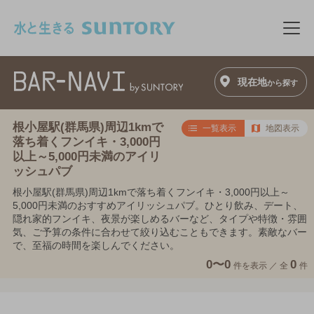
このページの本文へ移動
メニ
現在地
から探す
根小屋駅(群馬県)周辺1kmで
一覧表示
地図表示
落ち着くフンイキ・3,000円
以上～5,000円未満のアイリ
ッシュパブ
根小屋駅(群馬県)周辺1kmで落ち着くフンイキ・3,000円以上～
5,000円未満のおすすめアイリッシュパブ。ひとり飲み、デート、
隠れ家的フンイキ、夜景が楽しめるバーなど、タイプや特徴・雰囲
気、ご予算の条件に合わせて絞り込むこともできます。素敵なバー
で、至福の時間を楽しんでください。
0〜0
0
件を表示 ／
全
件