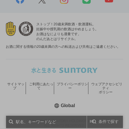
ストップ！20歳未満飲酒・飲酒運転。
妊娠中や授乳期の飲酒はやめましょう。
お酒はなによりも適量です。
のんだあとはリサイクル。
お酒に関する情報の20歳未満の方への転送および共有はご遠慮ください。
サイトマッ
ご利用にあたっ
プライバシーポリシ
ウェブアクセシビリ
プ
て
ー
ティ
ポリシー
新しいウィンドウで開く
Global
COPYRIGHT © SUNTORY HOLDINGS LIMITED.
条件で探す
ALL RIGHTS RESERVED.