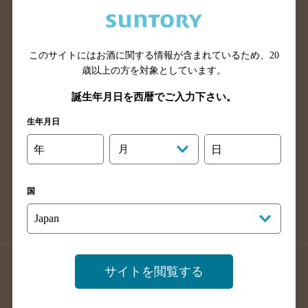
兵庫県のバー検索
奈良県のバー検索
滋賀県のバー検索
和歌山県のバー検索
広島県のバー検索
岡山県のバー検索
このサイトにはお酒に関する情報が含まれているため、
20
山口県のバー検索
鳥取県のバー検索
歳以上の方を対象としています。
島根県のバー検索
徳島県のバー検索
誕生年月日を西暦でご入力下さい。
香川県のバー検索
愛媛県のバー検索
生年月日
高知県のバー検索
福岡県のバー検索
年
月
日
長崎県のバー検索
佐賀県のバー検索
大分県のバー検索
熊本県のバー検索
国
宮崎県のバー検索
鹿児島県のバー検索
沖縄県のバー検索
店舗登録方法のご案内
店舗情報更新方法のご案内
サイトを閲覧する
掲載店舗様ログイン