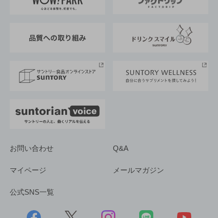
地域情報
サントリーサンバーズ大阪
サントリーが考えるサステナビリティ経営
企業概要
東京サントリーサンゴリアス
ESG情報ポータル
グループ企業一覧
サントリースポーツ
サステナビリティストーリーズ
事業所一覧
採用情報
お問い合わせ
Q&A
マイページ
メールマガジン
公式SNS一覧