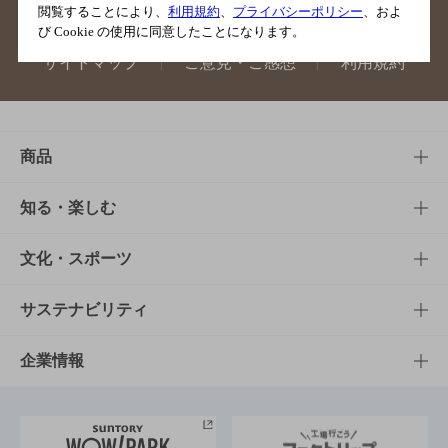
閲覧することにより、
利用規約
、
プライバシーポリシー
、およ
び Cookie の使用に同意したことになります。
サイトマップ
ご意見・ご感想
利用規約
商品
商品TOP
知る・楽しむ
商品一覧
知る・楽しむTOP
文化・スポーツ
商品発売情報
キャンペーン
文化・スポーツTOP
サステナビリティ
栄養成分一覧
工場見学
サントリーホール
サステナビリティTOP
企業情報
お料理・お酒レシピ
サントリー美術館
トップメッセージ
企業情報TOP