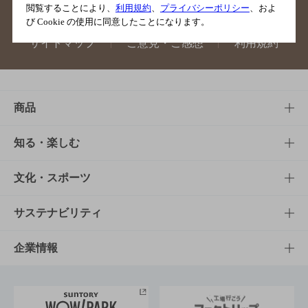
閲覧することにより、
利用規約
、
プライバシーポリシー
、およ
び Cookie の使用に同意したことになります。
サイトマップ
ご意見・ご感想
利用規約
商品
商品TOP
知る・楽しむ
商品一覧
知る・楽しむTOP
文化・スポーツ
商品発売情報
キャンペーン
文化・スポーツTOP
サステナビリティ
栄養成分一覧
工場見学
サントリーホール
サステナビリティTOP
企業情報
お料理・お酒レシピ
サントリー美術館
トップメッセージ
企業情報TOP