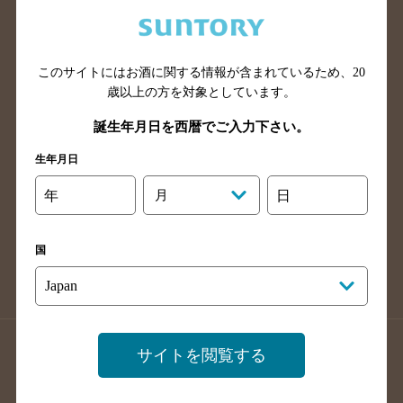
兵庫県のバー検索
奈良県のバー検索
滋賀県のバー検索
和歌山県のバー検索
広島県のバー検索
岡山県のバー検索
このサイトにはお酒に関する情報が含まれているため、
20
山口県のバー検索
鳥取県のバー検索
歳以上の方を対象としています。
島根県のバー検索
徳島県のバー検索
誕生年月日を西暦でご入力下さい。
香川県のバー検索
愛媛県のバー検索
生年月日
高知県のバー検索
福岡県のバー検索
年
月
日
長崎県のバー検索
佐賀県のバー検索
大分県のバー検索
熊本県のバー検索
国
宮崎県のバー検索
鹿児島県のバー検索
沖縄県のバー検索
店舗登録方法のご案内
店舗情報更新方法のご案内
サイトを閲覧する
掲載店舗様ログイン