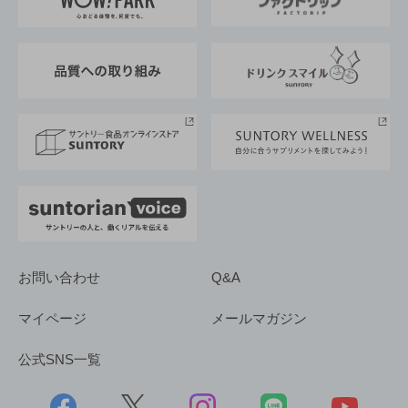
地域情報
サントリーサンバーズ大阪
サントリーが考えるサステナビリティ経営
企業概要
東京サントリーサンゴリアス
ESG情報ポータル
グループ企業一覧
サントリースポーツ
サステナビリティストーリーズ
事業所一覧
採用情報
お問い合わせ
Q&A
マイページ
メールマガジン
公式SNS一覧