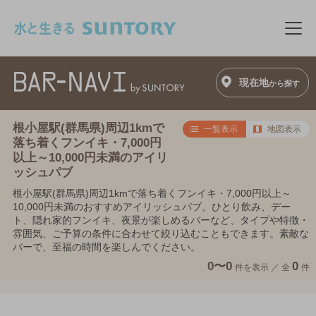
このページの本文へ移動
メニ
現在地
から探す
根小屋駅(群馬県)周辺1kmで
一覧表示
地図表示
落ち着くフンイキ・7,000円
以上～10,000円未満のアイリ
ッシュパブ
根小屋駅(群馬県)周辺1kmで落ち着くフンイキ・7,000円以上～
10,000円未満のおすすめアイリッシュパブ。ひとり飲み、デー
ト、隠れ家的フンイキ、夜景が楽しめるバーなど、タイプや特徴・
雰囲気、ご予算の条件に合わせて絞り込むこともできます。素敵な
バーで、至福の時間を楽しんでください。
0〜0
0
件を表示 ／
全
件