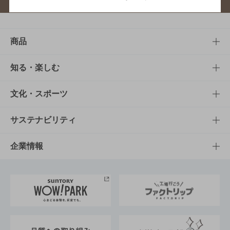
商品
商品TOP
知る・楽しむ
商品一覧
知る・楽しむTOP
文化・スポーツ
商品発売情報
キャンペーン
文化・スポーツTOP
サステナビリティ
栄養成分一覧
工場見学
サントリーホール
サステナビリティTOP
企業情報
お料理・お酒レシピ
サントリー美術館
トップメッセージ
企業情報TOP
地域情報
サントリーサンバーズ大阪
サントリーが考えるサステナビリティ経営
企業概要
東京サントリーサンゴリアス
ESG情報ポータル
グループ企業一覧