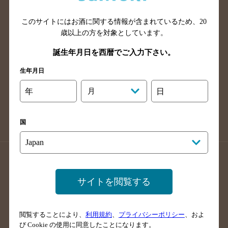
山口県のバー検索
鳥取県のバー検索
このサイトにはお酒に関する情報が含まれているため、
20
島根県のバー検索
徳島県のバー検索
歳以上の方を対象としています。
香川県のバー検索
愛媛県のバー検索
誕生年月日を西暦でご入力下さい。
高知県のバー検索
福岡県のバー検索
生年月日
長崎県のバー検索
佐賀県のバー検索
大分県のバー検索
熊本県のバー検索
年
月
日
宮崎県のバー検索
鹿児島県のバー検索
沖縄県のバー検索
国
店舗登録方法のご案内
店舗情報更新方法のご案内
掲載店舗様ログイン
サイトを閲覧する
閲覧することにより、
利用規約
、
プライバシーポリシー
、およ
サイトマップ
ご意見・ご感想
利用規約
び Cookie の使用に同意したことになります。