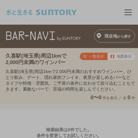
このページの本文へ移動
メニ
現在地
から探す
久喜駅(埼玉県)周辺1kmで
一覧表示
地図表示
2,000円未満のワインバー
久喜駅(埼玉県)周辺1kmで2,000円未満のおすすめワインバー。ひ
とり飲み、デート、隠れ家的フンイキ、夜景が楽しめるバーなど、
タイプや特徴・雰囲気、ご予算の条件に合わせて絞り込むこともで
きます。素敵なバーで、至福の時間を楽しんでください。
0〜0
0
件を表示 ／
全
件
検索結果は0件でした。
条件を変更してお試しください。