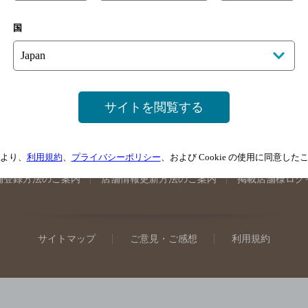
手県のバー検索
宮城県のバー検索
秋田県のバー検索
山形
国
馬県のバー検索
山梨県のバー検索
長野県のバー検索
新潟
埼玉県のバー検索
愛知県のバー検索
静岡県のバー検索
三
井県のバー検索
大阪府のバー検索
京都府のバー検索
兵庫
広島県のバー検索
岡山県のバー検索
山口県のバー検索
鳥
サイトを閲覧する
媛県のバー検索
高知県のバー検索
福岡県のバー検索
長崎
崎県のバー検索
鹿児島県のバー検索
沖縄県のバー検索
より、
利用規約
、
プライバシーポリシー
、および Cookie の使用に同意し
舗登録方法のご案内
店舗情報更新方法のご案内
掲載店舗様ログ
サイトマップ
ご意見・ご感想
利用規約