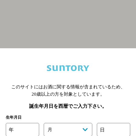
関連ページ
このサイトにはお酒に関する情報が含まれているため、
20歳以上の方を対象としています。
誕生年月日を西暦でご入力下さい。
生年月日
年
月
日