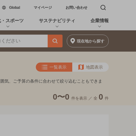
新しいウィンドウで開く
Global
マイページ
お問い合わせ
検索窓を開く
化・スポーツ
サステナビリティ
企業情報
現在地
から探す
一覧表示
地図表示
雰囲気、ご予算の条件に合わせて絞り込むこともできま
0〜0
0
件を表示 ／
全
件