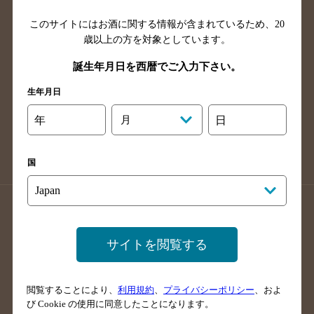
山口県のバー検索
鳥取県のバー検索
このサイトにはお酒に関する情報が含まれているため、
20
島根県のバー検索
徳島県のバー検索
歳以上の方を対象としています。
香川県のバー検索
愛媛県のバー検索
誕生年月日を西暦でご入力下さい。
高知県のバー検索
福岡県のバー検索
長崎県のバー検索
佐賀県のバー検索
生年月日
大分県のバー検索
熊本県のバー検索
年
月
日
宮崎県のバー検索
鹿児島県のバー検索
沖縄県のバー検索
国
店舗登録方法のご案内
店舗情報更新方法のご案内
掲載店舗様ログイン
サイトを閲覧する
閲覧することにより、
利用規約
、
プライバシーポリシー
、およ
サイトマップ
ご意見・ご感想
利用規約
び Cookie の使用に同意したことになります。