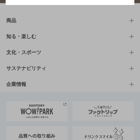
商品
商品TOP
知る・楽しむ
商品一覧
知る・楽しむTOP
文化・スポーツ
商品発売情報
キャンペーン
文化・スポーツTOP
サステナビリティ
栄養成分一覧
工場見学
サントリーホール
サステナビリティTOP
企業情報
お料理・お酒レシピ
サントリー美術館
トップメッセージ
企業情報TOP
地域情報
サントリーサンバーズ大阪
サントリーが考えるサステナビリティ経営
企業概要
東京サントリーサンゴリアス
ESG情報ポータル
グループ企業一覧