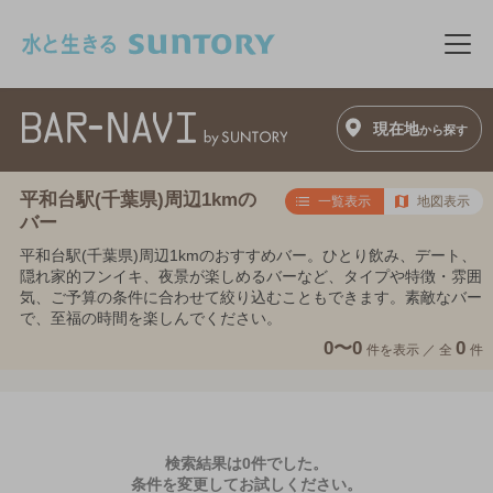
このページの本文へ移動
メニ
現在地
から探す
平和台駅(千葉県)周辺1kmの
一覧表示
地図表示
バー
平和台駅(千葉県)周辺1kmのおすすめバー。ひとり飲み、デート、
隠れ家的フンイキ、夜景が楽しめるバーなど、タイプや特徴・雰囲
気、ご予算の条件に合わせて絞り込むこともできます。素敵なバー
で、至福の時間を楽しんでください。
0〜0
0
件を表示 ／
全
件
検索結果は0件でした。
条件を変更してお試しください。