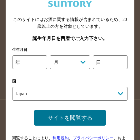
滋賀県のバー検索
和歌山県のバー検索
広島県のバー検索
岡山県のバー検索
山口県のバー検索
鳥取県のバー検索
このサイトにはお酒に関する情報が含まれているため、
20
歳以上の方を対象としています。
島根県のバー検索
徳島県のバー検索
誕生年月日を西暦でご入力下さい。
香川県のバー検索
愛媛県のバー検索
高知県のバー検索
福岡県のバー検索
生年月日
長崎県のバー検索
佐賀県のバー検索
年
月
日
大分県のバー検索
熊本県のバー検索
宮崎県のバー検索
鹿児島県のバー検索
国
沖縄県のバー検索
店舗登録方法のご案内
店舗情報更新方法のご案内
サイトを閲覧する
掲載店舗様ログイン
閲覧することにより、
利用規約
、
プライバシーポリシー
、およ