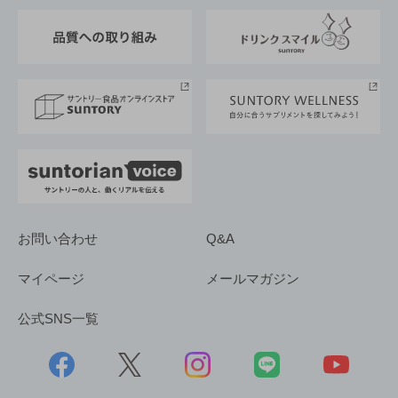
東京サントリーサンゴリアス
ESG情報ポータル
グループ企業一覧
サントリースポーツ
サステナビリティストーリーズ
事業所一覧
採用情報
お問い合わせ
Q&A
マイページ
メールマガジン
公式SNS一覧