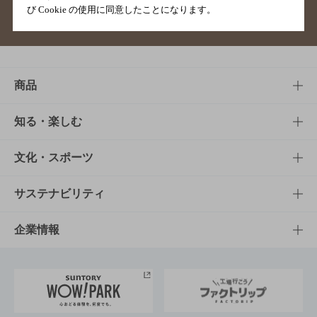
び Cookie の使用に同意したことになります。
サイトマップ
ご意見・ご感想
利用規約
商品
商品TOP
知る・楽しむ
商品一覧
知る・楽しむTOP
文化・スポーツ
商品発売情報
キャンペーン
文化・スポーツTOP
サステナビリティ
栄養成分一覧
工場見学
サントリーホール
サステナビリティTOP
企業情報
お料理・お酒レシピ
サントリー美術館
トップメッセージ
企業情報TOP
地域情報
サントリーサンバーズ大阪
サントリーが考えるサステナビリティ経営
企業概要