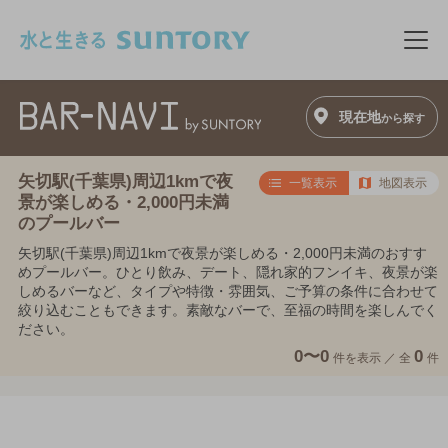
このページの本文へ移動
メニ
現在地
から探す
矢切駅(千葉県)周辺1kmで夜
一覧表示
地図表示
景が楽しめる・2,000円未満
のプールバー
矢切駅(千葉県)周辺1kmで夜景が楽しめる・2,000円未満のおすす
めプールバー。ひとり飲み、デート、隠れ家的フンイキ、夜景が楽
しめるバーなど、タイプや特徴・雰囲気、ご予算の条件に合わせて
絞り込むこともできます。素敵なバーで、至福の時間を楽しんでく
ださい。
0〜0
0
件を表示 ／
全
件