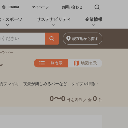
新しいウィンドウで開く
Global
マイページ
お問い合わせ
検索窓を開く
化・スポーツ
サステナビリティ
企業情報
現在地
から探す
ダーツバー
～
一覧表示
地図表示
隠れ家的フンイキ、夜景が楽しめるバーなど、タイプや特徴・
0〜0
0
件を表示 ／
全
件