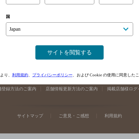
手県のバー検索
宮城県のバー検索
秋田県のバー検索
山形
国
馬県のバー検索
山梨県のバー検索
長野県のバー検索
新潟
埼玉県のバー検索
愛知県のバー検索
静岡県のバー検索
三
井県のバー検索
大阪府のバー検索
京都府のバー検索
兵庫
広島県のバー検索
岡山県のバー検索
山口県のバー検索
鳥
サイトを閲覧する
媛県のバー検索
高知県のバー検索
福岡県のバー検索
長崎
崎県のバー検索
鹿児島県のバー検索
沖縄県のバー検索
より、
利用規約
、
プライバシーポリシー
、および Cookie の使用に同意し
舗登録方法のご案内
店舗情報更新方法のご案内
掲載店舗様ログ
サイトマップ
ご意見・ご感想
利用規約