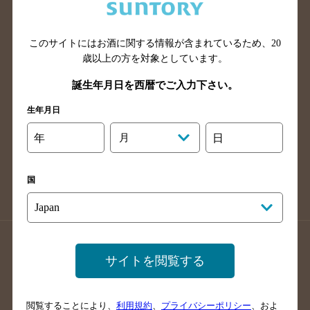
滋賀県のバー検索
和歌山県のバー検索
広島県のバー検索
岡山県のバー検索
山口県のバー検索
鳥取県のバー検索
このサイトにはお酒に関する情報が含まれているため、
20
歳以上の方を対象としています。
島根県のバー検索
徳島県のバー検索
誕生年月日を西暦でご入力下さい。
香川県のバー検索
愛媛県のバー検索
高知県のバー検索
福岡県のバー検索
生年月日
長崎県のバー検索
佐賀県のバー検索
年
月
日
大分県のバー検索
熊本県のバー検索
宮崎県のバー検索
鹿児島県のバー検索
国
沖縄県のバー検索
店舗登録方法のご案内
店舗情報更新方法のご案内
サイトを閲覧する
掲載店舗様ログイン
閲覧することにより、
利用規約
、
プライバシーポリシー
、およ