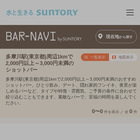
このページの本文へ移動
メニ
現在地
から探す
多摩川駅(東京都)周辺1kmで
一覧表示
地図表示
2,000円以上～3,000円未満の
ショットバー
多摩川駅(東京都)周辺1kmで2,000円以上～3,000円未満のおすすめ
ショットバー。ひとり飲み、デート、隠れ家的フンイキ、夜景が楽
しめるバーなど、タイプや特徴・雰囲気、ご予算の条件に合わせて
絞り込むこともできます。素敵なバーで、至福の時間を楽しんでく
ださい。
0〜0
0
件を表示 ／
全
件