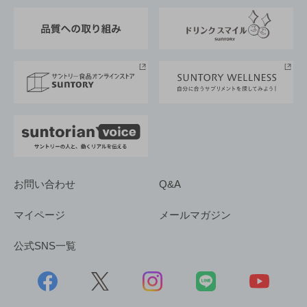
東京サントリーサンゴリアス
ESG情報ポータル
グループ企業一覧
サントリースポーツ
サステナビリティストーリーズ
事業所一覧
採用情報
お問い合わせ
Q&A
マイページ
メールマガジン
公式SNS一覧