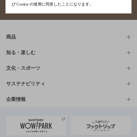
び Cookie の使用に同意したことになります。
サイトマップ
ご意見・ご感想
利用規約
商品
商品TOP
知る・楽しむ
商品一覧
知る・楽しむTOP
文化・スポーツ
商品発売情報
キャンペーン
文化・スポーツTOP
サステナビリティ
栄養成分一覧
工場見学
サントリーホール
サステナビリティTOP
企業情報
お料理・お酒レシピ
サントリー美術館
トップメッセージ
企業情報TOP
地域情報
サントリーサンバーズ大阪
サントリーが考えるサステナビリティ経営
企業概要