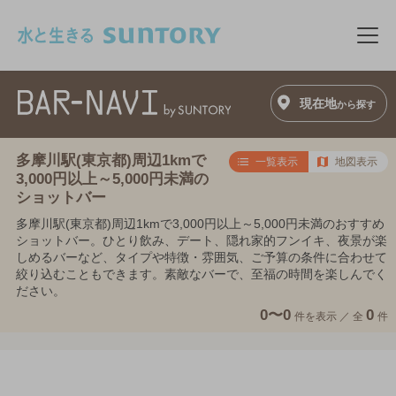
このページの本文へ移動
メニ
現在地
から探す
多摩川駅(東京都)周辺1kmで
一覧表示
地図表示
3,000円以上～5,000円未満の
ショットバー
多摩川駅(東京都)周辺1kmで3,000円以上～5,000円未満のおすすめ
ショットバー。ひとり飲み、デート、隠れ家的フンイキ、夜景が楽
しめるバーなど、タイプや特徴・雰囲気、ご予算の条件に合わせて
絞り込むこともできます。素敵なバーで、至福の時間を楽しんでく
ださい。
0〜0
0
件を表示 ／
全
件