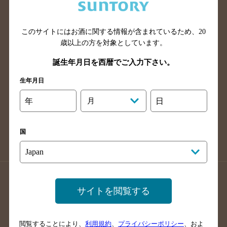
滋賀県のバー検索
和歌山県のバー検索
広島県のバー検索
岡山県のバー検索
山口県のバー検索
鳥取県のバー検索
このサイトにはお酒に関する情報が含まれているため、
20
歳以上の方を対象としています。
島根県のバー検索
徳島県のバー検索
誕生年月日を西暦でご入力下さい。
香川県のバー検索
愛媛県のバー検索
高知県のバー検索
福岡県のバー検索
生年月日
長崎県のバー検索
佐賀県のバー検索
年
月
日
大分県のバー検索
熊本県のバー検索
宮崎県のバー検索
鹿児島県のバー検索
国
沖縄県のバー検索
店舗登録方法のご案内
店舗情報更新方法のご案内
サイトを閲覧する
掲載店舗様ログイン
閲覧することにより、
利用規約
、
プライバシーポリシー
、およ