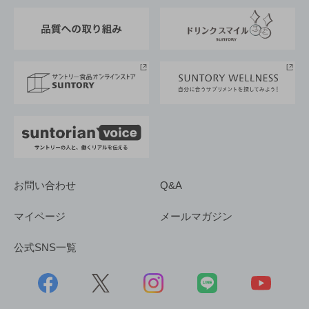
東京サントリーサンゴリアス
ESG情報ポータル
グループ企業一覧
サントリースポーツ
サステナビリティストーリーズ
事業所一覧
採用情報
お問い合わせ
Q&A
マイページ
メールマガジン
公式SNS一覧