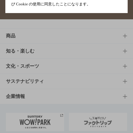
び Cookie の使用に同意したことになります。
サイトマップ
ご意見・ご感想
利用規約
商品
商品TOP
知る・楽しむ
商品一覧
知る・楽しむTOP
文化・スポーツ
商品発売情報
キャンペーン
文化・スポーツTOP
サステナビリティ
栄養成分一覧
工場見学
サントリーホール
サステナビリティTOP
企業情報
お料理・お酒レシピ
サントリー美術館
トップメッセージ
企業情報TOP
地域情報
サントリーサンバーズ大阪
サントリーが考えるサステナビリティ経営
企業概要