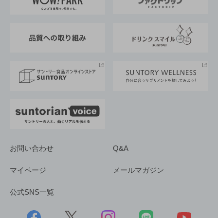
地域情報
サントリーサンバーズ大阪
サントリーが考えるサステナビリティ経営
企業概要
東京サントリーサンゴリアス
ESG情報ポータル
グループ企業一覧
サントリースポーツ
サステナビリティストーリーズ
事業所一覧
採用情報
お問い合わせ
Q&A
マイページ
メールマガジン
公式SNS一覧