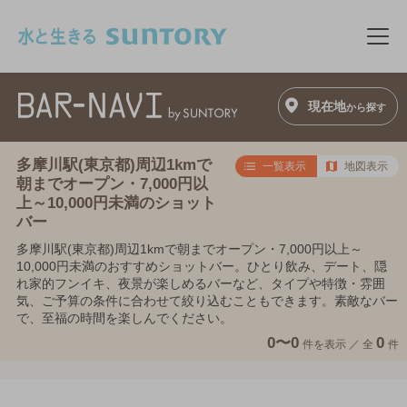
このページの本文へ移動
メニ
現在地
から探す
多摩川駅(東京都)周辺1kmで
一覧表示
地図表示
朝までオープン・7,000円以
上～10,000円未満のショット
バー
多摩川駅(東京都)周辺1kmで朝までオープン・7,000円以上～
10,000円未満のおすすめショットバー。ひとり飲み、デート、隠
れ家的フンイキ、夜景が楽しめるバーなど、タイプや特徴・雰囲
気、ご予算の条件に合わせて絞り込むこともできます。素敵なバー
で、至福の時間を楽しんでください。
0〜0
0
件を表示 ／
全
件