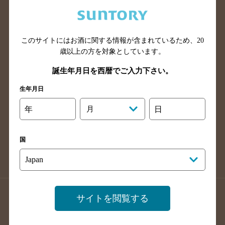
兵庫県のバー検索
奈良県のバー検索
滋賀県のバー検索
和歌山県のバー検索
広島県のバー検索
岡山県のバー検索
このサイトにはお酒に関する情報が含まれているため、
20
山口県のバー検索
鳥取県のバー検索
歳以上の方を対象としています。
島根県のバー検索
徳島県のバー検索
誕生年月日を西暦でご入力下さい。
香川県のバー検索
愛媛県のバー検索
生年月日
高知県のバー検索
福岡県のバー検索
年
月
日
長崎県のバー検索
佐賀県のバー検索
大分県のバー検索
熊本県のバー検索
国
宮崎県のバー検索
鹿児島県のバー検索
沖縄県のバー検索
店舗登録方法のご案内
店舗情報更新方法のご案内
サイトを閲覧する
掲載店舗様ログイン