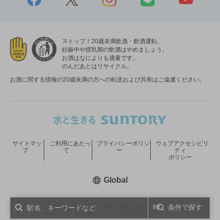
ストップ！20歳未満飲酒・飲酒運転。
妊娠中や授乳期の飲酒はやめましょう。
お酒はなによりも適量です。
のんだあとはリサイクル。
お酒に関する情報の20歳未満の方への転送および共有はご遠慮ください。
サイトマッ
ご利用にあたっ
プライバシーポリシ
ウェブアクセシビリ
プ
て
ー
ティ
ポリシー
新しいウィンドウで開く
Global
COPYRIGHT © SUNTORY HOLDINGS LIMITED.
条件で探す
ALL RIGHTS RESERVED.