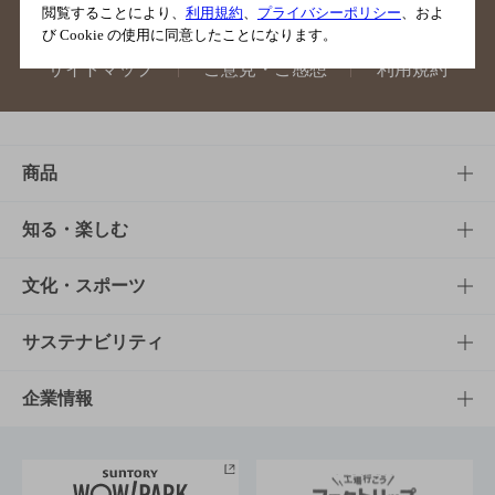
閲覧することにより、
利用規約
、
プライバシーポリシー
、およ
び Cookie の使用に同意したことになります。
サイトマップ
ご意見・ご感想
利用規約
商品
商品TOP
知る・楽しむ
商品一覧
知る・楽しむTOP
文化・スポーツ
商品発売情報
キャンペーン
文化・スポーツTOP
サステナビリティ
栄養成分一覧
工場見学
サントリーホール
サステナビリティTOP
企業情報
お料理・お酒レシピ
サントリー美術館
トップメッセージ
企業情報TOP