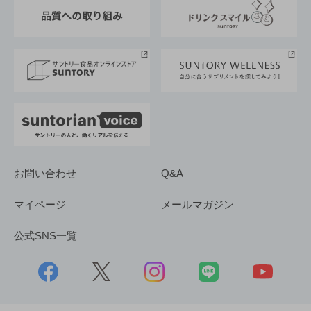
東京サントリーサンゴリアス
ESG情報ポータル
グループ企業一覧
サントリースポーツ
サステナビリティストーリーズ
事業所一覧
採用情報
お問い合わせ
Q&A
マイページ
メールマガジン
公式SNS一覧