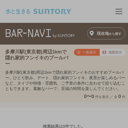
このページの本文へ移動
メニ
現在地
から探す
多摩川駅(東京都)周辺1kmで
一覧表示
地図表示
隠れ家的フンイキのプールバ
ー
多摩川駅(東京都)周辺1kmで隠れ家的フンイキのおすすめプールバ
ー。ひとり飲み、デート、隠れ家的フンイキ、夜景が楽しめるバー
など、タイプや特徴・雰囲気、ご予算の条件に合わせて絞り込むこ
ともできます。素敵なバーで、至福の時間を楽しんでください。
0〜0
0
件を表示 ／
全
件
検索結果は0件でした。