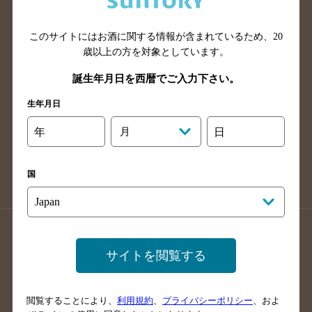
広島県のバー検索
岡山県のバー検索
山口県のバー検索
鳥取県のバー検索
このサイトにはお酒に関する情報が含まれているため、
20
島根県のバー検索
徳島県のバー検索
歳以上の方を対象としています。
香川県のバー検索
愛媛県のバー検索
誕生年月日を西暦でご入力下さい。
高知県のバー検索
福岡県のバー検索
生年月日
長崎県のバー検索
佐賀県のバー検索
年
月
日
大分県のバー検索
熊本県のバー検索
宮崎県のバー検索
鹿児島県のバー検索
国
沖縄県のバー検索
店舗登録方法のご案内
店舗情報更新方法のご案内
サイトを閲覧する
掲載店舗様ログイン
閲覧することにより、
利用規約
、
プライバシーポリシー
、およ