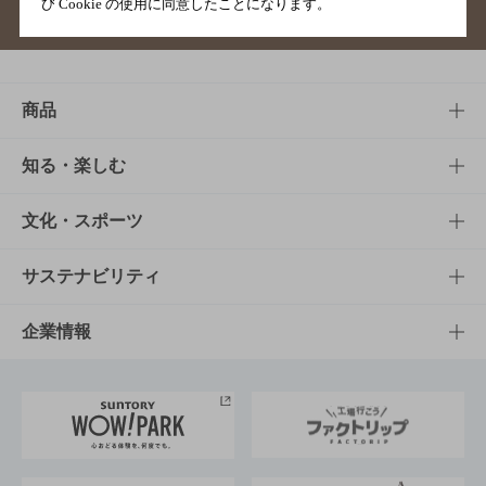
び Cookie の使用に同意したことになります。
サイトマップ
ご意見・ご感想
利用規約
商品
商品TOP
知る・楽しむ
商品一覧
知る・楽しむTOP
文化・スポーツ
商品発売情報
キャンペーン
文化・スポーツTOP
サステナビリティ
栄養成分一覧
工場見学
サントリーホール
サステナビリティTOP
企業情報
お料理・お酒レシピ
サントリー美術館
トップメッセージ
企業情報TOP
地域情報
サントリーサンバーズ大阪
サントリーが考えるサステナビリティ経営
企業概要