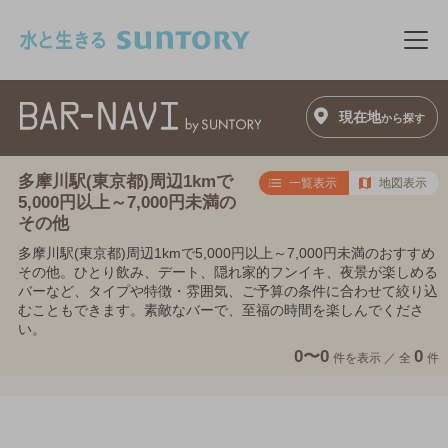
このページの本文へ移動
メニ
現在地
から探す
多摩川駅(東京都)周辺1kmで
一覧表示
地図表示
5,000円以上～7,000円未満の
その他
多摩川駅(東京都)周辺1kmで5,000円以上～7,000円未満のおすすめ
その他。ひとり飲み、デート、隠れ家的フンイキ、夜景が楽しめる
バーなど、タイプや特徴・雰囲気、ご予算の条件に合わせて絞り込
むこともできます。素敵なバーで、至福の時間を楽しんでくださ
い。
0〜0
0
件を表示 ／
全
件