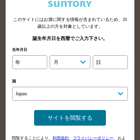
滋賀県のバー検索
和歌山県のバー検索
広島県のバー検索
岡山県のバー検索
山口県のバー検索
鳥取県のバー検索
このサイトにはお酒に関する情報が含まれているため、
20
歳以上の方を対象としています。
島根県のバー検索
徳島県のバー検索
誕生年月日を西暦でご入力下さい。
香川県のバー検索
愛媛県のバー検索
高知県のバー検索
福岡県のバー検索
生年月日
長崎県のバー検索
佐賀県のバー検索
年
月
日
大分県のバー検索
熊本県のバー検索
宮崎県のバー検索
鹿児島県のバー検索
国
沖縄県のバー検索
店舗登録方法のご案内
店舗情報更新方法のご案内
サイトを閲覧する
掲載店舗様ログイン
閲覧することにより、
利用規約
、
プライバシーポリシー
、およ