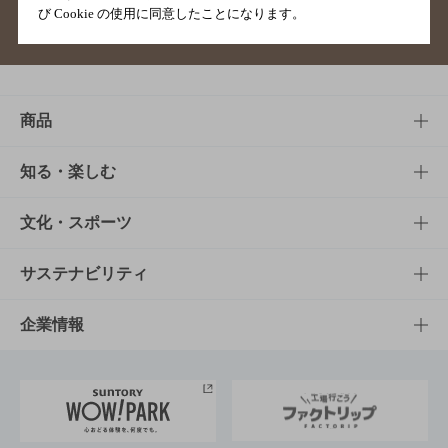
び Cookie の使用に同意したことになります。
サイトマップ
ご意見・ご感想
利用規約
商品
商品TOP
知る・楽しむ
商品一覧
知る・楽しむTOP
文化・スポーツ
商品発売情報
キャンペーン
文化・スポーツTOP
サステナビリティ
栄養成分一覧
工場見学
サントリーホール
サステナビリティTOP
企業情報
お料理・お酒レシピ
サントリー美術館
トップメッセージ
企業情報TOP
地域情報
サントリーサンバーズ大阪
サントリーが考えるサステナビリティ経営
企業概要