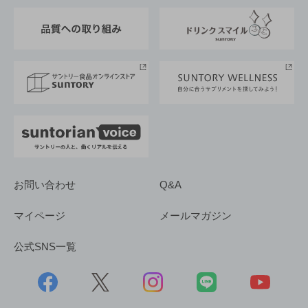
東京サントリーサンゴリアス
ESG情報ポータル
グループ企業一覧
サントリースポーツ
サステナビリティストーリーズ
事業所一覧
採用情報
お問い合わせ
Q&A
マイページ
メールマガジン
公式SNS一覧