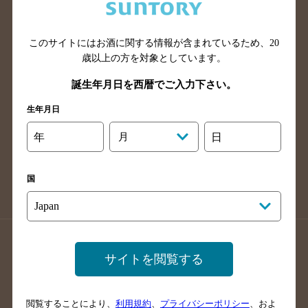
滋賀県のバー検索
和歌山県のバー検索
広島県のバー検索
岡山県のバー検索
山口県のバー検索
鳥取県のバー検索
このサイトにはお酒に関する情報が含まれているため、
20
歳以上の方を対象としています。
島根県のバー検索
徳島県のバー検索
誕生年月日を西暦でご入力下さい。
香川県のバー検索
愛媛県のバー検索
高知県のバー検索
福岡県のバー検索
生年月日
長崎県のバー検索
佐賀県のバー検索
年
月
日
大分県のバー検索
熊本県のバー検索
宮崎県のバー検索
鹿児島県のバー検索
国
沖縄県のバー検索
店舗登録方法のご案内
店舗情報更新方法のご案内
サイトを閲覧する
掲載店舗様ログイン
閲覧することにより、
利用規約
、
プライバシーポリシー
、およ