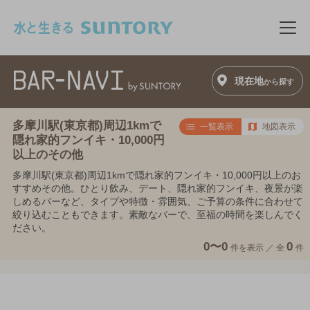
このページの本文へ移動
メニ
現在地
から探す
多摩川駅(東京都)周辺1kmで
一覧表示
地図表示
隠れ家的フンイキ・10,000円
以上のその他
多摩川駅(東京都)周辺1kmで隠れ家的フンイキ・10,000円以上のお
すすめその他。ひとり飲み、デート、隠れ家的フンイキ、夜景が楽
しめるバーなど、タイプや特徴・雰囲気、ご予算の条件に合わせて
絞り込むこともできます。素敵なバーで、至福の時間を楽しんでく
ださい。
0〜0
0
件を表示 ／
全
件