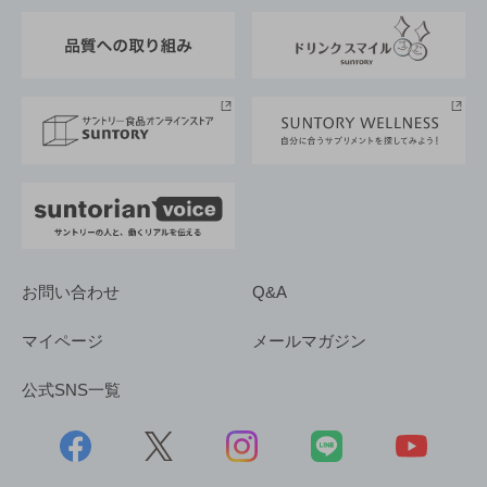
東京サントリーサンゴリアス
ESG情報ポータル
グループ企業一覧
サントリースポーツ
サステナビリティストーリーズ
事業所一覧
採用情報
お問い合わせ
Q&A
マイページ
メールマガジン
公式SNS一覧