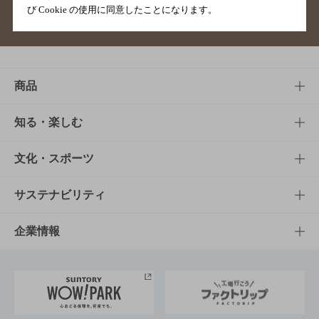
び Cookie の使用に同意したことになります。
サイトマップ
ご意見・ご感想
利用規約
商品
商品TOP
知る・楽しむ
商品一覧
知る・楽しむTOP
文化・スポーツ
商品発売情報
キャンペーン
文化・スポーツTOP
サステナビリティ
栄養成分一覧
工場見学
サントリーホール
サステナビリティTOP
企業情報
お料理・お酒レシピ
サントリー美術館
トップメッセージ
企業情報TOP
地域情報
サントリーサンバーズ大阪
サントリーが考えるサステナビリティ経営
企業概要