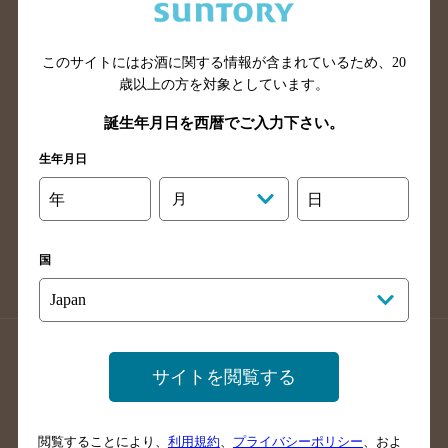
滋賀県のバー検索
和歌山県のバー検索
広島県のバー検索
岡山県のバー検索
山口県のバー検索
鳥取県のバー検索
このサイトにはお酒に関する情報が含まれているため、
20
歳以上の方を対象としています。
島根県のバー検索
徳島県のバー検索
誕生年月日を西暦でご入力下さい。
香川県のバー検索
愛媛県のバー検索
高知県のバー検索
福岡県のバー検索
生年月日
長崎県のバー検索
佐賀県のバー検索
年
月
日
大分県のバー検索
熊本県のバー検索
宮崎県のバー検索
鹿児島県のバー検索
国
沖縄県のバー検索
店舗登録方法のご案内
店舗情報更新方法のご案内
サイトを閲覧する
掲載店舗様ログイン
閲覧することにより、
利用規約
、
プライバシーポリシー
、およ