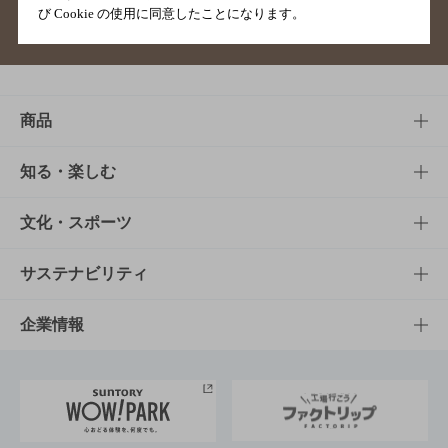
び Cookie の使用に同意したことになります。
サイトマップ
ご意見・ご感想
利用規約
商品
商品TOP
知る・楽しむ
商品一覧
知る・楽しむTOP
文化・スポーツ
商品発売情報
キャンペーン
文化・スポーツTOP
サステナビリティ
栄養成分一覧
工場見学
サントリーホール
サステナビリティTOP
企業情報
お料理・お酒レシピ
サントリー美術館
トップメッセージ
企業情報TOP
地域情報
サントリーサンバーズ大阪
サントリーが考えるサステナビリティ経営
企業概要