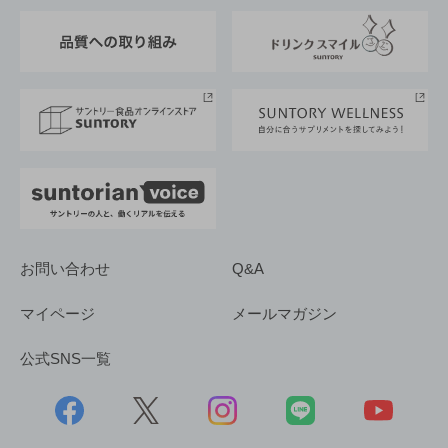
東京サントリーサンゴリアス
ESG情報ポータル
グループ企業一覧
サントリースポーツ
サステナビリティストーリーズ
事業所一覧
採用情報
お問い合わせ
Q&A
マイページ
メールマガジン
公式SNS一覧