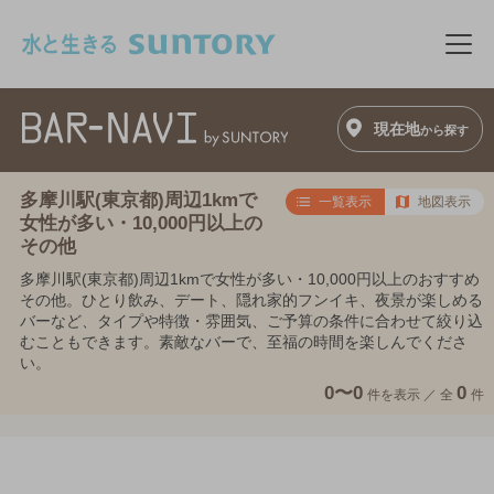
このページの本文へ移動
メニ
現在地
から探す
多摩川駅(東京都)周辺1kmで
一覧表示
地図表示
女性が多い・10,000円以上の
その他
多摩川駅(東京都)周辺1kmで女性が多い・10,000円以上のおすすめ
その他。ひとり飲み、デート、隠れ家的フンイキ、夜景が楽しめる
バーなど、タイプや特徴・雰囲気、ご予算の条件に合わせて絞り込
むこともできます。素敵なバーで、至福の時間を楽しんでくださ
い。
0〜0
0
件を表示 ／
全
件