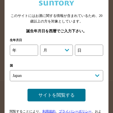
滋賀県のバー検索
和歌山県のバー検索
広島県のバー検索
岡山県のバー検索
山口県のバー検索
鳥取県のバー検索
このサイトにはお酒に関する情報が含まれているため、
20
歳以上の方を対象としています。
島根県のバー検索
徳島県のバー検索
誕生年月日を西暦でご入力下さい。
香川県のバー検索
愛媛県のバー検索
高知県のバー検索
福岡県のバー検索
生年月日
長崎県のバー検索
佐賀県のバー検索
年
月
日
大分県のバー検索
熊本県のバー検索
宮崎県のバー検索
鹿児島県のバー検索
国
沖縄県のバー検索
店舗登録方法のご案内
店舗情報更新方法のご案内
サイトを閲覧する
掲載店舗様ログイン
閲覧することにより、
利用規約
、
プライバシーポリシー
、およ