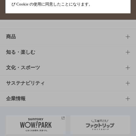
び Cookie の使用に同意したことになります。
サイトマップ
ご意見・ご感想
利用規約
商品
商品TOP
知る・楽しむ
商品一覧
知る・楽しむTOP
文化・スポーツ
商品発売情報
キャンペーン
文化・スポーツTOP
サステナビリティ
栄養成分一覧
工場見学
サントリーホール
サステナビリティTOP
企業情報
お料理・お酒レシピ
サントリー美術館
トップメッセージ
企業情報TOP
地域情報
サントリーサンバーズ大阪
サントリーが考えるサステナビリティ経営
企業概要