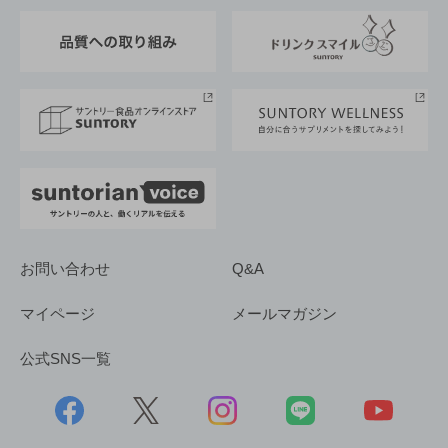
東京サントリーサンゴリアス
ESG情報ポータル
グループ企業一覧
サントリースポーツ
サステナビリティストーリーズ
事業所一覧
採用情報
お問い合わせ
Q&A
マイページ
メールマガジン
公式SNS一覧