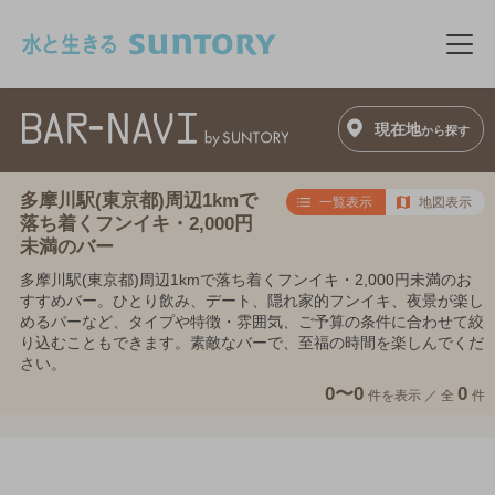
このページの本文へ移動
メニ
現在地
から探す
多摩川駅(東京都)周辺1kmで
一覧表示
地図表示
落ち着くフンイキ・2,000円
未満のバー
多摩川駅(東京都)周辺1kmで落ち着くフンイキ・2,000円未満のお
すすめバー。ひとり飲み、デート、隠れ家的フンイキ、夜景が楽し
めるバーなど、タイプや特徴・雰囲気、ご予算の条件に合わせて絞
り込むこともできます。素敵なバーで、至福の時間を楽しんでくだ
さい。
0〜0
0
件を表示 ／
全
件