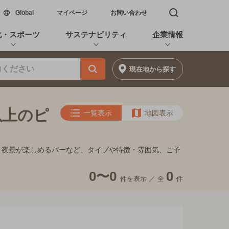
新しいウィンドウで開く
Global
マイページ
お問い合わせ
検索窓を開く
化・スポーツ
サステナビリティ
企業情報
現在地
から探す
以上のピ
一覧表示
地図表示
キ、夜景が楽しめるバーなど、タイプや特徴・雰囲気、ご予
0〜0
0
件を表示 ／
全
件