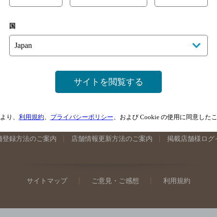
手県のバー検索
宮城県のバー検索
秋田県のバー検索
山形
国
馬県のバー検索
山梨県のバー検索
長野県のバー検索
新潟
埼玉県のバー検索
愛知県のバー検索
静岡県のバー検索
三
井県のバー検索
大阪府のバー検索
京都府のバー検索
兵庫
広島県のバー検索
岡山県のバー検索
山口県のバー検索
鳥
サイトを閲覧する
媛県のバー検索
高知県のバー検索
福岡県のバー検索
長崎
崎県のバー検索
鹿児島県のバー検索
沖縄県のバー検索
より、
利用規約
、
プライバシーポリシー
、および Cookie の使用に同意し
舗登録方法のご案内
店舗情報更新方法のご案内
掲載店舗様ログ
サイトマップ
ご意見・ご感想
利用規約