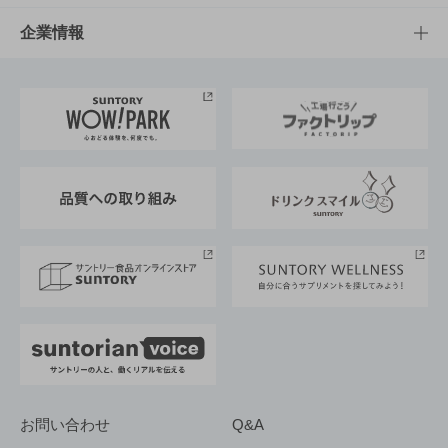
栄養成分一覧
工場見学
サントリーホール
サステナビリティTOP
企業情報
お料理・お酒レシピ
サントリー美術館
トップメッセージ
企業情報TOP
地域情報
サントリーサンバーズ大阪
サントリーが考えるサステナビリティ経営
企業概要
東京サントリーサンゴリアス
ESG情報ポータル
グループ企業一覧
サントリースポーツ
サステナビリティストーリーズ
事業所一覧
採用情報
お問い合わせ
Q&A