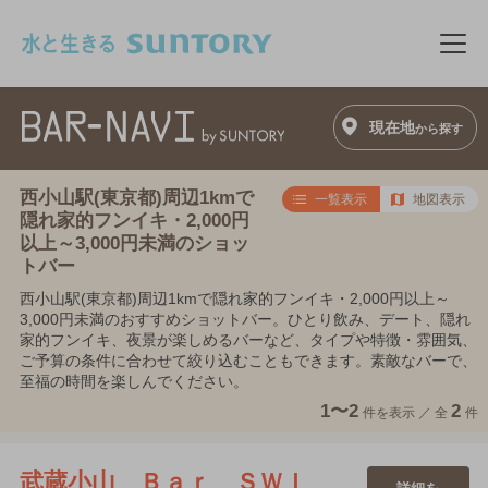
このページの本文へ移動
メニ
現在地
から探す
西小山駅(東京都)周辺1kmで
一覧表示
地図表示
隠れ家的フンイキ・2,000円
以上～3,000円未満のショッ
トバー
西小山駅(東京都)周辺1kmで隠れ家的フンイキ・2,000円以上～
3,000円未満のおすすめショットバー。ひとり飲み、デート、隠れ
家的フンイキ、夜景が楽しめるバーなど、タイプや特徴・雰囲気、
ご予算の条件に合わせて絞り込むこともできます。素敵なバーで、
至福の時間を楽しんでください。
1〜2
2
件を表示 ／
全
件
武蔵小山 Ｂａｒ ＳＷＩ