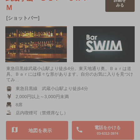
詳細を
みる
Ｍ
[ショットバー]
東急目黒線武蔵小山駅より徒歩4分。東天地通り奥。Ｂａｒは道
具。Ｂａｒには様々な形があります。自分のお気に入りを見つけ
てみ…
東急目黒線 武蔵小山駅より徒歩4分
2,000円以上～3,000円未満
8席
店内喫煙可（禁煙席なし）
電話をかける
地図を表示
03-6312-3974