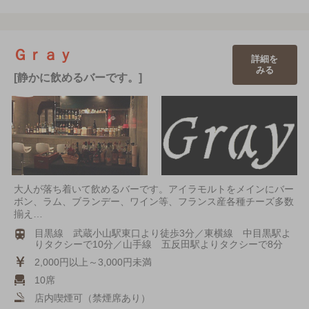
Ｇｒａｙ
詳細を
みる
[静かに飲めるバーです。]
大人が落ち着いて飲めるバーです。アイラモルトをメインにバー
ボン、ラム、ブランデー、ワイン等、フランス産各種チーズ多数
揃え…
目黒線 武蔵小山駅東口より徒歩3分／東横線 中目黒駅よ
りタクシーで10分／山手線 五反田駅よりタクシーで8分
2,000円以上～3,000円未満
10席
店内喫煙可（禁煙席あり）