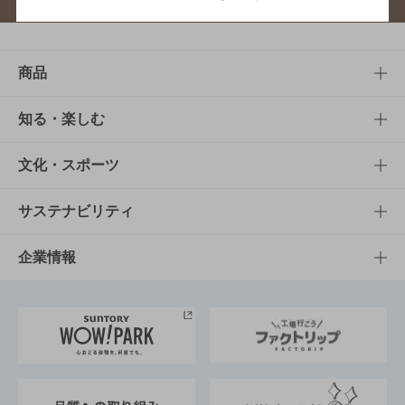
商品
商品TOP
知る・楽しむ
商品一覧
知る・楽しむTOP
文化・スポーツ
商品発売情報
キャンペーン
文化・スポーツTOP
サステナビリティ
栄養成分一覧
工場見学
サントリーホール
サステナビリティTOP
企業情報
お料理・お酒レシピ
サントリー美術館
トップメッセージ
企業情報TOP
地域情報
サントリーサンバーズ大阪
サントリーが考えるサステナビリティ経営
企業概要
東京サントリーサンゴリアス
ESG情報ポータル
グループ企業一覧