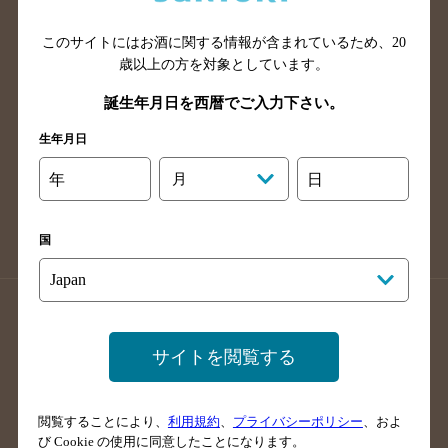
山口県のバー検索
鳥取県のバー検索
このサイトにはお酒に関する情報が含まれているため、
20
島根県のバー検索
徳島県のバー検索
歳以上の方を対象としています。
香川県のバー検索
愛媛県のバー検索
誕生年月日を西暦でご入力下さい。
高知県のバー検索
福岡県のバー検索
生年月日
長崎県のバー検索
佐賀県のバー検索
大分県のバー検索
熊本県のバー検索
年
月
日
宮崎県のバー検索
鹿児島県のバー検索
沖縄県のバー検索
国
店舗登録方法のご案内
店舗情報更新方法のご案内
掲載店舗様ログイン
サイトを閲覧する
閲覧することにより、
利用規約
、
プライバシーポリシー
、およ
サイトマップ
ご意見・ご感想
利用規約
び Cookie の使用に同意したことになります。