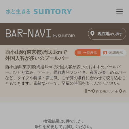
このページの本文へ移動
メニ
現在地
から探す
西小山駅(東京都)周辺1kmで
一覧表示
地図表示
外国人客が多いのプールバー
西小山駅(東京都)周辺1kmで外国人客が多いのおすすめプールバ
ー。ひとり飲み、デート、隠れ家的フンイキ、夜景が楽しめるバー
など、タイプや特徴・雰囲気、ご予算の条件に合わせて絞り込むこ
ともできます。素敵なバーで、至福の時間を楽しんでください。
0〜0
0
件を表示 ／
全
件
検索結果は0件でした。
条件を変更してお試しください。