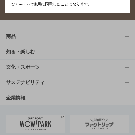
び Cookie の使用に同意したことになります。
サイトマップ
ご意見・ご感想
利用規約
商品
商品TOP
知る・楽しむ
商品一覧
知る・楽しむTOP
文化・スポーツ
商品発売情報
キャンペーン
文化・スポーツTOP
サステナビリティ
栄養成分一覧
工場見学
サントリーホール
サステナビリティTOP
企業情報
お料理・お酒レシピ
サントリー美術館
トップメッセージ
企業情報TOP
地域情報
サントリーサンバーズ大阪
サントリーが考えるサステナビリティ経営
企業概要