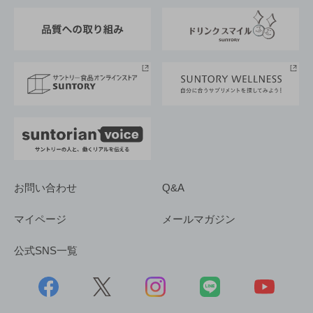
東京サントリーサンゴリアス
ESG情報ポータル
グループ企業一覧
サントリースポーツ
サステナビリティストーリーズ
事業所一覧
採用情報
お問い合わせ
Q&A
マイページ
メールマガジン
公式SNS一覧