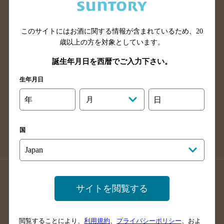
滋賀県のバー検索
和歌山県のバー検索
広島県のバー検索
岡山県のバー検索
山口県のバー検索
鳥取県のバー検索
このサイトにはお酒に関する情報が含まれているため、
20
歳以上の方を対象としています。
島根県のバー検索
徳島県のバー検索
誕生年月日を西暦でご入力下さい。
香川県のバー検索
愛媛県のバー検索
高知県のバー検索
福岡県のバー検索
生年月日
長崎県のバー検索
佐賀県のバー検索
年
月
日
大分県のバー検索
熊本県のバー検索
宮崎県のバー検索
鹿児島県のバー検索
国
沖縄県のバー検索
店舗登録方法のご案内
店舗情報更新方法のご案内
サイトを閲覧する
掲載店舗様ログイン
閲覧することにより、
利用規約
、
プライバシーポリシー
、およ