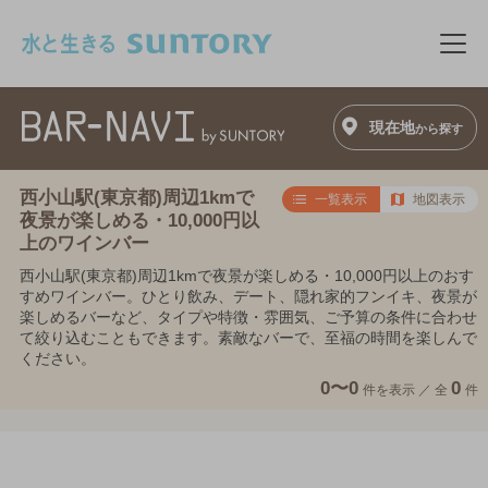
このページの本文へ移動
メニ
現在地
から探す
西小山駅(東京都)周辺1kmで
一覧表示
地図表示
夜景が楽しめる・10,000円以
上のワインバー
西小山駅(東京都)周辺1kmで夜景が楽しめる・10,000円以上のおす
すめワインバー。ひとり飲み、デート、隠れ家的フンイキ、夜景が
楽しめるバーなど、タイプや特徴・雰囲気、ご予算の条件に合わせ
て絞り込むこともできます。素敵なバーで、至福の時間を楽しんで
ください。
0〜0
0
件を表示 ／
全
件