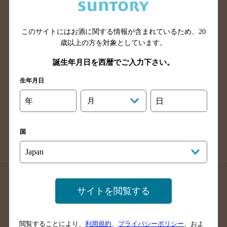
滋賀県のバー検索
和歌山県のバー検索
広島県のバー検索
岡山県のバー検索
山口県のバー検索
鳥取県のバー検索
このサイトにはお酒に関する情報が含まれているため、
20
歳以上の方を対象としています。
島根県のバー検索
徳島県のバー検索
誕生年月日を西暦でご入力下さい。
香川県のバー検索
愛媛県のバー検索
高知県のバー検索
福岡県のバー検索
生年月日
長崎県のバー検索
佐賀県のバー検索
年
月
日
大分県のバー検索
熊本県のバー検索
宮崎県のバー検索
鹿児島県のバー検索
国
沖縄県のバー検索
店舗登録方法のご案内
店舗情報更新方法のご案内
サイトを閲覧する
掲載店舗様ログイン
閲覧することにより、
利用規約
、
プライバシーポリシー
、およ