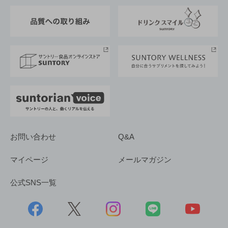
東京サントリーサンゴリアス
ESG情報ポータル
グループ企業一覧
サントリースポーツ
サステナビリティストーリーズ
事業所一覧
採用情報
お問い合わせ
Q&A
マイページ
メールマガジン
公式SNS一覧