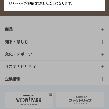
び Cookie の使用に同意したことになります。
サイトマップ
ご意見・ご感想
利用規約
商品
商品TOP
知る・楽しむ
商品一覧
知る・楽しむTOP
文化・スポーツ
商品発売情報
キャンペーン
文化・スポーツTOP
サステナビリティ
栄養成分一覧
工場見学
サントリーホール
サステナビリティTOP
企業情報
お料理・お酒レシピ
サントリー美術館
トップメッセージ
企業情報TOP
地域情報
サントリーサンバーズ大阪
サントリーが考えるサステナビリティ経営
企業概要