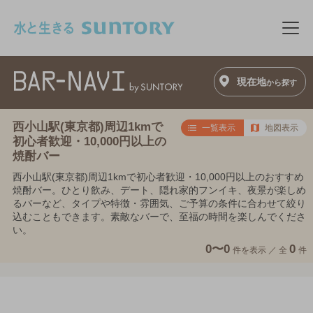
このページの本文へ移動
メニ
現在地
から探す
西小山駅(東京都)周辺1kmで
一覧表示
地図表示
初心者歓迎・10,000円以上の
焼酎バー
西小山駅(東京都)周辺1kmで初心者歓迎・10,000円以上のおすすめ
焼酎バー。ひとり飲み、デート、隠れ家的フンイキ、夜景が楽しめ
るバーなど、タイプや特徴・雰囲気、ご予算の条件に合わせて絞り
込むこともできます。素敵なバーで、至福の時間を楽しんでくださ
い。
0〜0
0
件を表示 ／
全
件