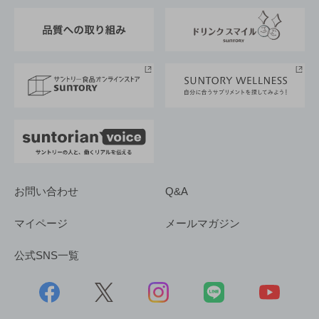
東京サントリーサンゴリアス
ESG情報ポータル
グループ企業一覧
サントリースポーツ
サステナビリティストーリーズ
事業所一覧
採用情報
お問い合わせ
Q&A
マイページ
メールマガジン
公式SNS一覧