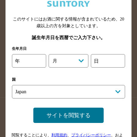
滋賀県のバー検索
和歌山県のバー検索
広島県のバー検索
岡山県のバー検索
山口県のバー検索
鳥取県のバー検索
このサイトにはお酒に関する情報が含まれているため、
20
歳以上の方を対象としています。
島根県のバー検索
徳島県のバー検索
誕生年月日を西暦でご入力下さい。
香川県のバー検索
愛媛県のバー検索
高知県のバー検索
福岡県のバー検索
生年月日
長崎県のバー検索
佐賀県のバー検索
年
月
日
大分県のバー検索
熊本県のバー検索
宮崎県のバー検索
鹿児島県のバー検索
国
沖縄県のバー検索
店舗登録方法のご案内
店舗情報更新方法のご案内
サイトを閲覧する
掲載店舗様ログイン
閲覧することにより、
利用規約
、
プライバシーポリシー
、およ