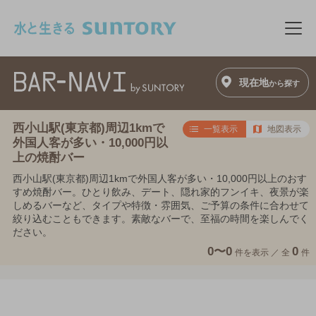
このページの本文へ移動
メニ
現在地
から探す
西小山駅(東京都)周辺1kmで
一覧表示
地図表示
外国人客が多い・10,000円以
上の焼酎バー
西小山駅(東京都)周辺1kmで外国人客が多い・10,000円以上のおす
すめ焼酎バー。ひとり飲み、デート、隠れ家的フンイキ、夜景が楽
しめるバーなど、タイプや特徴・雰囲気、ご予算の条件に合わせて
絞り込むこともできます。素敵なバーで、至福の時間を楽しんでく
ださい。
0〜0
0
件を表示 ／
全
件