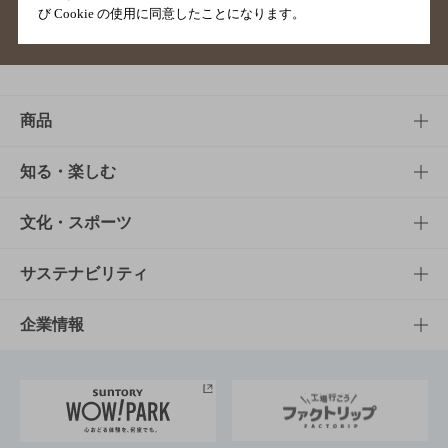
び Cookie の使用に同意したことになります。
サイトマップ
ご意見・ご感想
利用規約
商品
商品TOP
知る・楽しむ
商品一覧
知る・楽しむTOP
文化・スポーツ
商品発売情報
キャンペーン
文化・スポーツTOP
サステナビリティ
栄養成分一覧
工場見学
サントリーホール
サステナビリティTOP
企業情報
お料理・お酒レシピ
サントリー美術館
トップメッセージ
企業情報TOP
地域情報
サントリーサンバーズ大阪
サントリーが考えるサステナビリティ経営
企業概要