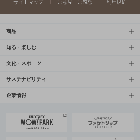
サイトマップ
ご意見・ご感想
利用規約
商品
商品TOP
知る・楽しむ
商品一覧
知る・楽しむTOP
文化・スポーツ
商品発売情報
キャンペーン
文化・スポーツTOP
サステナビリティ
栄養成分一覧
工場見学
サントリーホール
サステナビリティTOP
企業情報
お料理・お酒レシピ
サントリー美術館
トップメッセージ
企業情報TOP
地域情報
サントリーサンバーズ大阪
サントリーが考えるサステナビリティ経営
企業概要