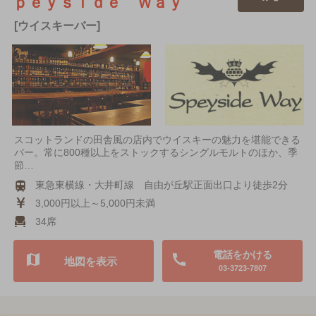
ｐｅｙｓｉｄｅ Ｗａｙ
[ウイスキーバー]
スコットランドの田舎風の店内でウイスキーの魅力を堪能できる
バー。常に800種以上をストックするシングルモルトのほか、季
節…
東急東横線・大井町線 自由が丘駅正面出口より徒歩2分
3,000円以上～5,000円未満
34席
電話をかける
地図を表示
03-3723-7807