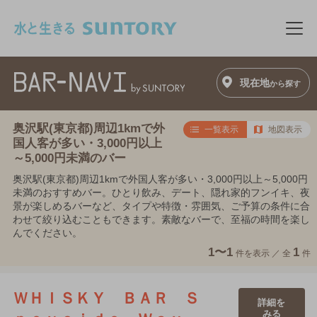
このページの本文へ移動
メニ
現在地
から探す
奥沢駅(東京都)周辺1kmで外
一覧表示
地図表示
国人客が多い・3,000円以上
～5,000円未満のバー
奥沢駅(東京都)周辺1kmで外国人客が多い・3,000円以上～5,000円
未満のおすすめバー。ひとり飲み、デート、隠れ家的フンイキ、夜
景が楽しめるバーなど、タイプや特徴・雰囲気、ご予算の条件に合
わせて絞り込むこともできます。素敵なバーで、至福の時間を楽し
んでください。
1〜1
1
件を表示 ／
全
件
ＷＨＩＳＫＹ ＢＡＲ Ｓ
詳細を
みる