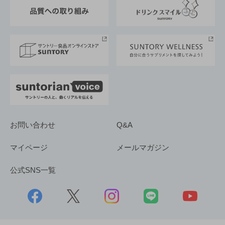
東京サントリーサンゴリアス
ESG情報ポータル
グループ企業一覧
サントリースポーツ
サステナビリティストーリーズ
事業所一覧
採用情報
お問い合わせ
Q&A
マイページ
メールマガジン
公式SNS一覧