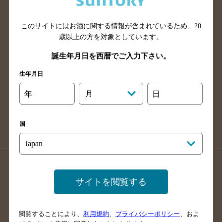
広島県のバー検索
岡山県のバー検索
山口県のバー検索
鳥取県のバー検索
このサイトにはお酒に関する情報が含まれているため、
20
島根県のバー検索
徳島県のバー検索
歳以上の方を対象としています。
香川県のバー検索
愛媛県のバー検索
誕生年月日を西暦でご入力下さい。
高知県のバー検索
福岡県のバー検索
生年月日
長崎県のバー検索
佐賀県のバー検索
年
月
日
大分県のバー検索
熊本県のバー検索
宮崎県のバー検索
鹿児島県のバー検索
国
沖縄県のバー検索
店舗登録方法のご案内
店舗情報更新方法のご案内
サイトを閲覧する
掲載店舗様ログイン
閲覧することにより、
利用規約
、
プライバシーポリシー
、およ