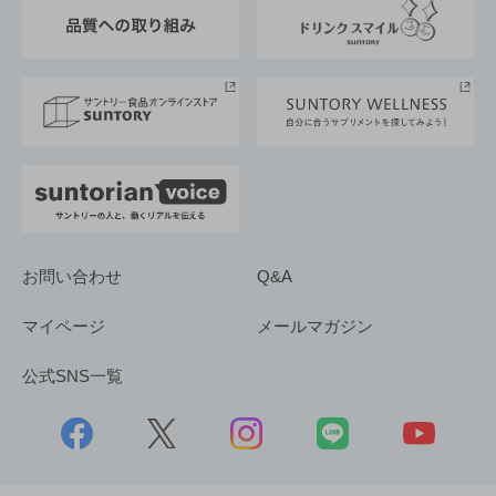
東京サントリーサンゴリアス
ESG情報ポータル
グループ企業一覧
サントリースポーツ
サステナビリティストーリーズ
事業所一覧
採用情報
お問い合わせ
Q&A
マイページ
メールマガジン
公式SNS一覧