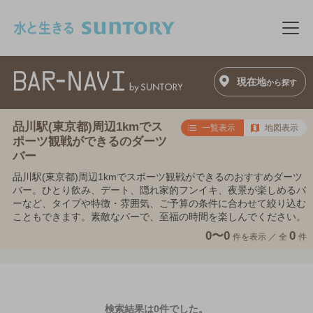
このページの本文へ移動
メニ
現在地
から探す
品川駅(東京都)周辺1kmでス
一覧表示
地図表示
ポーツ観戦ができるのダーツ
バー
品川駅(東京都)周辺1kmでスポーツ観戦ができるのおすすめダーツ
バー。ひとり飲み、デート、隠れ家的フンイキ、夜景が楽しめるバ
ーなど、タイプや特徴・雰囲気、ご予算の条件に合わせて絞り込む
こともできます。素敵なバーで、至福の時間を楽しんでください。
0〜0
0
件を表示 ／
全
件
検索結果は0件でした。