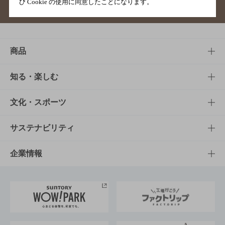
び Cookie の使用に同意したことになります。
サイトマップ
ご意見・ご感想
利用規約
商品
商品TOP
知る・楽しむ
商品一覧
知る・楽しむTOP
文化・スポーツ
商品発売情報
キャンペーン
文化・スポーツTOP
サステナビリティ
栄養成分一覧
工場見学
サントリーホール
サステナビリティTOP
企業情報
お料理・お酒レシピ
サントリー美術館
トップメッセージ
企業情報TOP
地域情報
サントリーサンバーズ大阪
サントリーが考えるサステナビリティ経営
企業概要