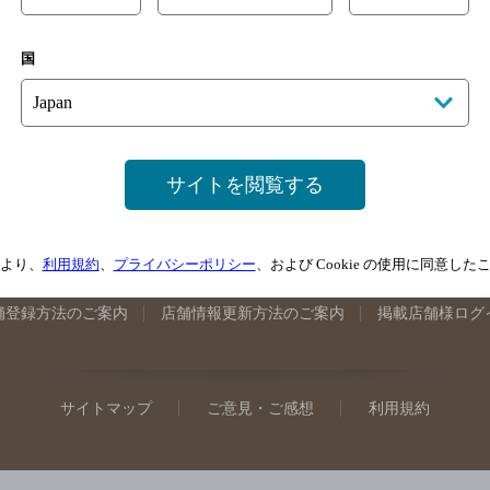
手県のバー検索
宮城県のバー検索
秋田県のバー検索
山形
国
馬県のバー検索
山梨県のバー検索
長野県のバー検索
新潟
埼玉県のバー検索
愛知県のバー検索
静岡県のバー検索
三
井県のバー検索
大阪府のバー検索
京都府のバー検索
兵庫
広島県のバー検索
岡山県のバー検索
山口県のバー検索
鳥
サイトを閲覧する
媛県のバー検索
高知県のバー検索
福岡県のバー検索
長崎
崎県のバー検索
鹿児島県のバー検索
沖縄県のバー検索
より、
利用規約
、
プライバシーポリシー
、および Cookie の使用に同意し
舗登録方法のご案内
店舗情報更新方法のご案内
掲載店舗様ログ
サイトマップ
ご意見・ご感想
利用規約