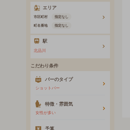
エリア
市区町村
指定なし
町名番地
指定なし
駅
北品川
こだわり条件
バーのタイプ
ショットバー
特徴・雰囲気
女性が多い
予算