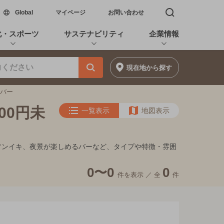
新しいウィンドウで開く
Global
マイページ
お問い合わせ
検索窓を開く
化・スポーツ
サステナビリティ
企業情報
現在地
から探す
トバー
00円未
一覧表示
地図表示
家的フンイキ、夜景が楽しめるバーなど、タイプや特徴・雰囲
0〜0
0
件を表示 ／
全
件