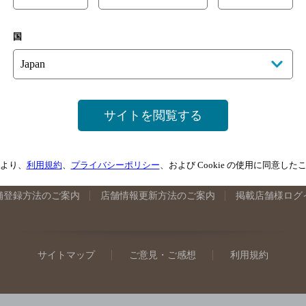
手県のバー検索
宮城県のバー検索
秋田県のバー検索
山形
国
馬県のバー検索
山梨県のバー検索
長野県のバー検索
新潟
埼玉県のバー検索
愛知県のバー検索
静岡県のバー検索
三
井県のバー検索
大阪府のバー検索
京都府のバー検索
兵庫
広島県のバー検索
岡山県のバー検索
山口県のバー検索
鳥
サイトを閲覧する
媛県のバー検索
高知県のバー検索
福岡県のバー検索
長崎
崎県のバー検索
鹿児島県のバー検索
沖縄県のバー検索
より、
利用規約
、
プライバシーポリシー
、および Cookie の使用に同意し
舗登録方法のご案内
店舗情報更新方法のご案内
掲載店舗様ログ
サイトマップ
ご意見・ご感想
利用規約