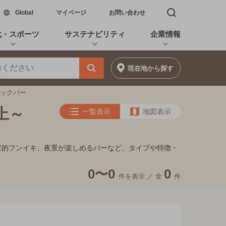
新しいウィンドウで開く
Global
マイページ
お問い合わせ
検索窓を開く
化・スポーツ
サステナビリティ
企業情報
現在地
から探す
ロックバー
上～
一覧表示
地図表示
隠れ家的フンイキ、夜景が楽しめるバーなど、タイプや特徴・
0〜0
0
件を表示 ／
全
件