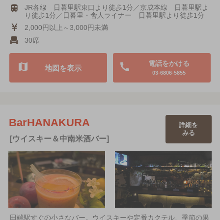
JR各線 日暮里駅東口より徒歩1分／京成本線 日暮里駅よ
り徒歩1分／日暮里・舎人ライナー 日暮里駅より徒歩1分
2,000円以上～3,000円未満
30席
電話をかける
地図を表示
03-6806-5855
BarHANAKURA
詳細を
みる
[ウイスキー＆中南米酒バー]
田端駅すぐの小さなバー。ウイスキーや定番カクテル、季節の果