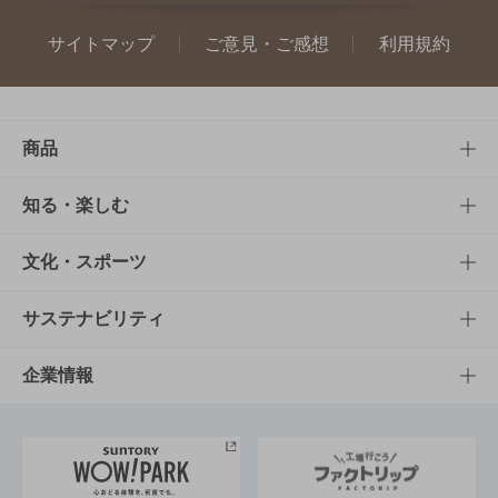
サイトマップ
ご意見・ご感想
利用規約
商品
商品TOP
知る・楽しむ
商品一覧
知る・楽しむTOP
文化・スポーツ
商品発売情報
キャンペーン
文化・スポーツTOP
サステナビリティ
栄養成分一覧
工場見学
サントリーホール
サステナビリティTOP
企業情報
お料理・お酒レシピ
サントリー美術館
トップメッセージ
企業情報TOP
地域情報
サントリーサンバーズ大阪
サントリーが考えるサステナビリティ経営
企業概要