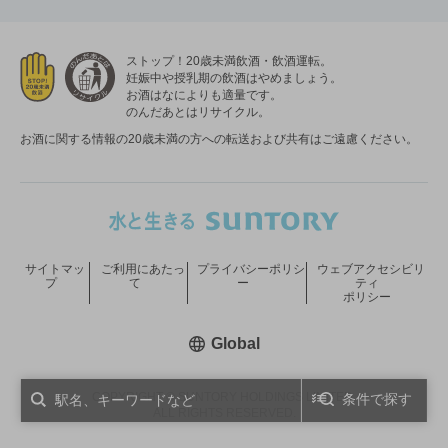
ストップ！20歳未満飲酒・飲酒運転。
妊娠中や授乳期の飲酒はやめましょう。
お酒はなによりも適量です。
のんだあとはリサイクル。
お酒に関する情報の20歳未満の方への転送および共有はご遠慮ください。
サイトマッ
ご利用にあたっ
プライバシーポリシ
ウェブアクセシビリ
プ
て
ー
ティ
ポリシー
新しいウィンドウで開く
Global
COPYRIGHT © SUNTORY HOLDINGS LIMITED.
条件で探す
ALL RIGHTS RESERVED.