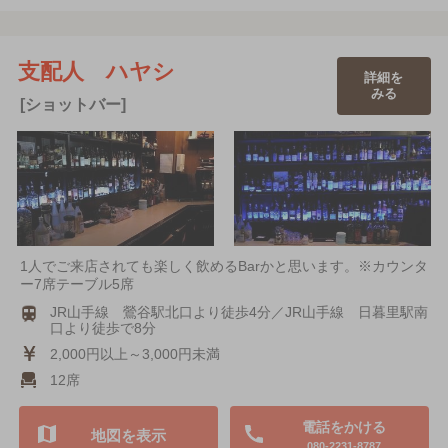
支配人 ハヤシ
詳細を
みる
[ショットバー]
1人でご来店されても楽しく飲めるBarかと思います。※カウンタ
ー7席テーブル5席
JR山手線 鶯谷駅北口より徒歩4分／JR山手線 日暮里駅南
口より徒歩で8分
2,000円以上～3,000円未満
12席
電話をかける
地図を表示
080-2231-8787