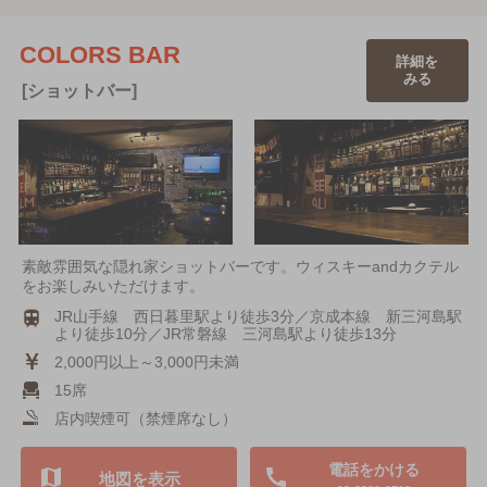
COLORS BAR
詳細を
みる
[ショットバー]
素敵雰囲気な隠れ家ショットバーです。ウィスキーandカクテル
をお楽しみいただけます。
JR山手線 西日暮里駅より徒歩3分／京成本線 新三河島駅
より徒歩10分／JR常磐線 三河島駅より徒歩13分
2,000円以上～3,000円未満
15席
店内喫煙可（禁煙席なし）
電話をかける
地図を表示