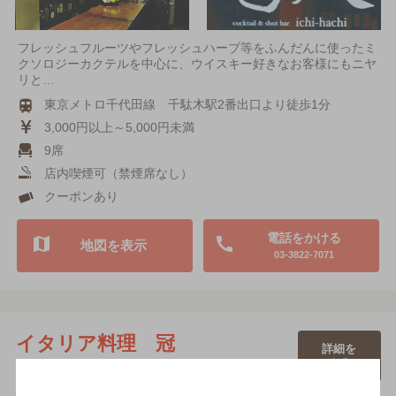
フレッシュフルーツやフレッシュハーブ等をふんだんに使ったミ
クソロジーカクテルを中心に、ウイスキー好きなお客様にもニヤ
リと…
東京メトロ千代田線 千駄木駅2番出口より徒歩1分
3,000円以上～5,000円未満
9席
店内喫煙可（禁煙席なし）
クーポンあり
電話をかける
地図を表示
03-3822-7071
イタリア料理 冠
詳細を
みる
[ダイニングバー]