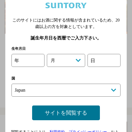
このサイトにはお酒に関する情報が含まれているため、
20
歳以上の方を対象としています。
誕生年月日を西暦でご入力下さい。
オシャレな雰囲気でイタリア料理をお楽しみいただけるお店で
す。
生年月日
京成電鉄線新三河島駅より徒歩で2分
年
月
日
2,000円以上～3,000円未満
40席
店内喫煙可（禁煙席なし）
国
電話をかける
地図を表示
03-3893-2288
サイトを閲覧する
Layover
詳細を
みる
閲覧することにより、
利用規約
、
プライバシーポリシー
、およ