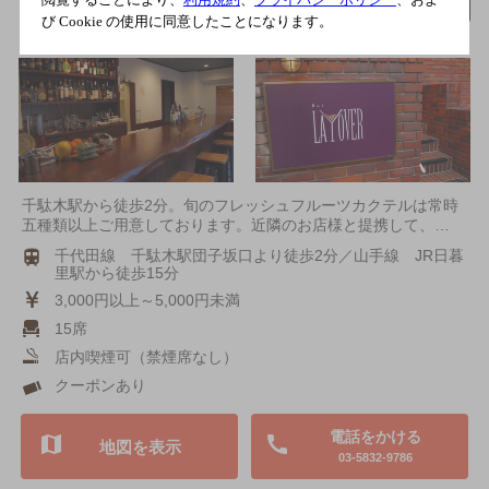
[モルト・ラム・フレッシュフルーツカクテ
び Cookie の使用に同意したことになります。
ル]
千駄木駅から徒歩2分。旬のフレッシュフルーツカクテルは常時
五種類以上ご用意しております。近隣のお店様と提携して、…
千代田線 千駄木駅団子坂口より徒歩2分／山手線 JR日暮
里駅から徒歩15分
3,000円以上～5,000円未満
15席
店内喫煙可（禁煙席なし）
クーポンあり
電話をかける
地図を表示
03-5832-9786