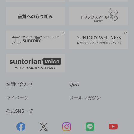
東京サントリーサンゴリアス
ESG情報ポータル
グループ企業一覧
サントリースポーツ
サステナビリティストーリーズ
事業所一覧
採用情報
お問い合わせ
Q&A
マイページ
メールマガジン
公式SNS一覧