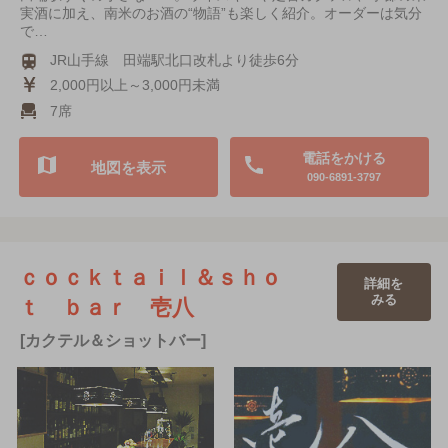
実酒に加え、南米のお酒の“物語”も楽しく紹介。オーダーは気分
で…
JR山手線 田端駅北口改札より徒歩6分
2,000円以上～3,000円未満
7席
電話をかける
地図を表示
090-6891-3797
ｃｏｃｋｔａｉｌ＆ｓｈｏ
詳細を
みる
ｔ ｂａｒ 壱八
[カクテル＆ショットバー]