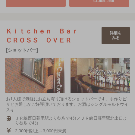
03-3801-0700
Ｋｉｔｃｈｅｎ Ｂａｒ
詳細を
みる
ＣＲＯＳＳ ＯＶＥＲ
[ショットバー]
お1人様で気軽にお立ち寄り頂けるショットバーです。手作りピ
ザとお通しがご好評頂いております。お酒はシングルモルトウイ
スキ…
ＪＲ線西日暮里駅より徒歩で4分／ＪＲ線日暮里駅北出口よ
り徒歩で4分
2,000円以上～3,000円未満