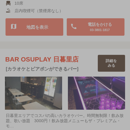
10席
店内喫煙可（禁煙席なし）
電話をかける
地図を表示
03-3801-1817
BAR OSUPLAY 日暮里店
詳細を
みる
[カラオケとビアポンができるバー]
日暮里エリアでコスパの高いカラオケバー。時間無制限！飲み放
題、歌い放題 3000円！飲み放題メニューもザ・プレミアム・
モ…