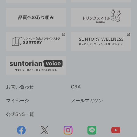
東京サントリーサンゴリアス
ESG情報ポータル
グループ企業一覧
サントリースポーツ
サステナビリティストーリーズ
事業所一覧
採用情報
お問い合わせ
Q&A
マイページ
メールマガジン
公式SNS一覧