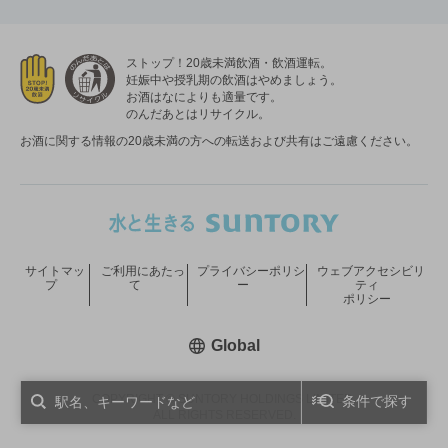
ストップ！20歳未満飲酒・飲酒運転。
妊娠中や授乳期の飲酒はやめましょう。
お酒はなによりも適量です。
のんだあとはリサイクル。
お酒に関する情報の20歳未満の方への転送および共有はご遠慮ください。
サイトマッ
ご利用にあたっ
プライバシーポリシ
ウェブアクセシビリ
プ
て
ー
ティ
ポリシー
新しいウィンドウで開く
Global
COPYRIGHT © SUNTORY HOLDINGS LIMITED.
条件で探す
ALL RIGHTS RESERVED.