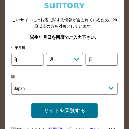
滋賀県のバー検索
和歌山県のバー検索
広島県のバー検索
岡山県のバー検索
このサイトにはお酒に関する情報が含まれているため、
20
山口県のバー検索
鳥取県のバー検索
歳以上の方を対象としています。
島根県のバー検索
徳島県のバー検索
誕生年月日を西暦でご入力下さい。
香川県のバー検索
愛媛県のバー検索
生年月日
高知県のバー検索
福岡県のバー検索
長崎県のバー検索
佐賀県のバー検索
年
月
日
大分県のバー検索
熊本県のバー検索
宮崎県のバー検索
鹿児島県のバー検索
国
沖縄県のバー検索
店舗登録方法のご案内
店舗情報更新方法のご案内
サイトを閲覧する
掲載店舗様ログイン