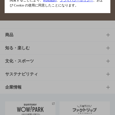
閲覧することにより、
利用規約
、
プライバシーポリシー
、およ
び Cookie の使用に同意したことになります。
サイトマップ
ご意見・ご感想
利用規約
商品
商品TOP
知る・楽しむ
商品一覧
知る・楽しむTOP
文化・スポーツ
商品発売情報
キャンペーン
文化・スポーツTOP
サステナビリティ
栄養成分一覧
工場見学
サントリーホール
サステナビリティTOP
企業情報
お料理・お酒レシピ
サントリー美術館
トップメッセージ
企業情報TOP
地域情報
サントリーサンバーズ大阪
サントリーが考えるサステナビリティ経営
企業概要