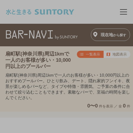
このページの本文へ移動
メニ
現在地
から探す
扇町駅(神奈川県)周辺1kmで
一覧表示
地図表示
一人のお客様が多い・10,000
円以上のプールバー
扇町駅(神奈川県)周辺1kmで一人のお客様が多い・10,000円以上の
おすすめプールバー。ひとり飲み、デート、隠れ家的フンイキ、夜
景が楽しめるバーなど、タイプや特徴・雰囲気、ご予算の条件に合
わせて絞り込むこともできます。素敵なバーで、至福の時間を楽し
んでください。
0〜0
0
件を表示 ／
全
件