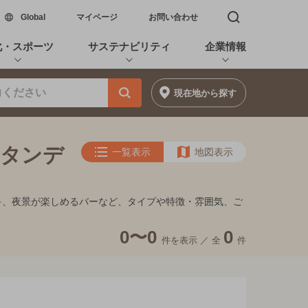
新しいウィンドウで開く
Global
マイページ
お問い合わせ
検索窓を開く
化・スポーツ
サステナビリティ
企業情報
現在地
から探す
ー
スタンデ
一覧表示
地図表示
ンイキ、夜景が楽しめるバーなど、タイプや特徴・雰囲気、ご
0〜0
0
件を表示 ／
全
件