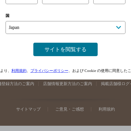
手県のバー検索
宮城県のバー検索
秋田県のバー検索
山形
国
馬県のバー検索
山梨県のバー検索
長野県のバー検索
新潟
埼玉県のバー検索
愛知県のバー検索
静岡県のバー検索
三
井県のバー検索
大阪府のバー検索
京都府のバー検索
兵庫
広島県のバー検索
岡山県のバー検索
山口県のバー検索
鳥
サイトを閲覧する
媛県のバー検索
高知県のバー検索
福岡県のバー検索
長崎
崎県のバー検索
鹿児島県のバー検索
沖縄県のバー検索
より、
利用規約
、
プライバシーポリシー
、および Cookie の使用に同意し
舗登録方法のご案内
店舗情報更新方法のご案内
掲載店舗様ログ
サイトマップ
ご意見・ご感想
利用規約