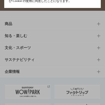
び Cookie の使用に同意したことになります。
サイトマップ
ご意見・ご感想
利用規約
商品
商品TOP
知る・楽しむ
商品一覧
知る・楽しむTOP
文化・スポーツ
商品発売情報
キャンペーン
文化・スポーツTOP
サステナビリティ
栄養成分一覧
工場見学
サントリーホール
サステナビリティTOP
企業情報
お料理・お酒レシピ
サントリー美術館
トップメッセージ
企業情報TOP
地域情報
サントリーサンバーズ大阪
サントリーが考えるサステナビリティ経営
企業概要