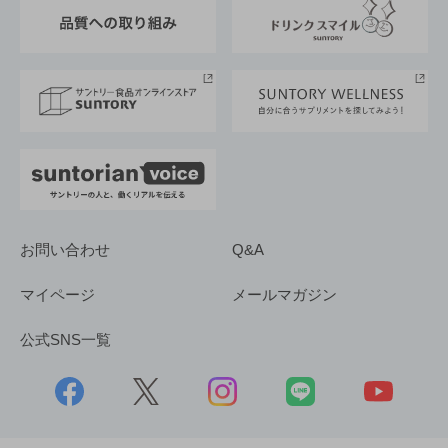
東京サントリーサンゴリアス
ESG情報ポータル
グループ企業一覧
サントリースポーツ
サステナビリティストーリーズ
事業所一覧
採用情報
お問い合わせ
Q&A
マイページ
メールマガジン
公式SNS一覧