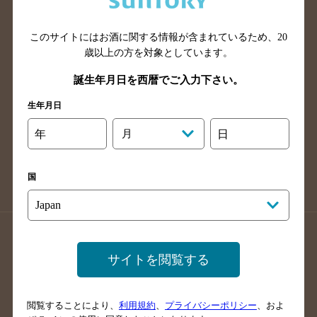
広島県のバー検索
岡山県のバー検索
山口県のバー検索
鳥取県のバー検索
このサイトにはお酒に関する情報が含まれているため、
20
島根県のバー検索
徳島県のバー検索
歳以上の方を対象としています。
香川県のバー検索
愛媛県のバー検索
誕生年月日を西暦でご入力下さい。
高知県のバー検索
福岡県のバー検索
生年月日
長崎県のバー検索
佐賀県のバー検索
年
月
日
大分県のバー検索
熊本県のバー検索
宮崎県のバー検索
鹿児島県のバー検索
国
沖縄県のバー検索
店舗登録方法のご案内
店舗情報更新方法のご案内
サイトを閲覧する
掲載店舗様ログイン
閲覧することにより、
利用規約
、
プライバシーポリシー
、およ