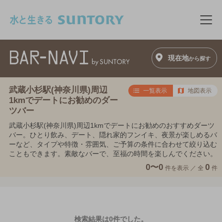
このページの本文へ移動
メニ
現在地
から探す
武蔵小杉駅(神奈川県)周辺
一覧表示
地図表示
1kmでデートにお勧めのダー
ツバー
武蔵小杉駅(神奈川県)周辺1kmでデートにお勧めのおすすめダーツ
バー。ひとり飲み、デート、隠れ家的フンイキ、夜景が楽しめるバ
ーなど、タイプや特徴・雰囲気、ご予算の条件に合わせて絞り込む
こともできます。素敵なバーで、至福の時間を楽しんでください。
0〜0
0
件を表示 ／
全
件
検索結果は0件でした。