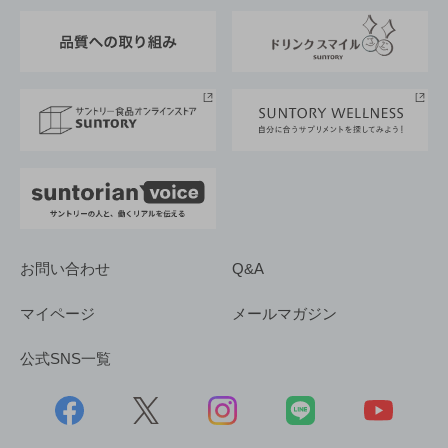
東京サントリーサンゴリアス
ESG情報ポータル
グループ企業一覧
サントリースポーツ
サステナビリティストーリーズ
事業所一覧
採用情報
お問い合わせ
Q&A
マイページ
メールマガジン
公式SNS一覧