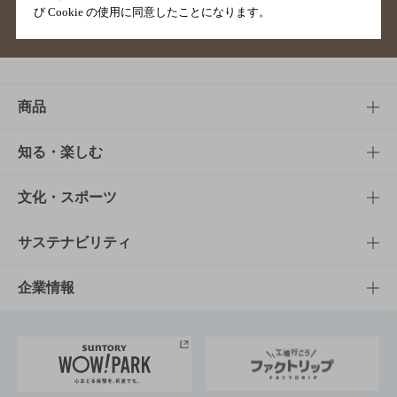
び Cookie の使用に同意したことになります。
サイトマップ
ご意見・ご感想
利用規約
商品
商品TOP
知る・楽しむ
商品一覧
知る・楽しむTOP
文化・スポーツ
商品発売情報
キャンペーン
文化・スポーツTOP
サステナビリティ
栄養成分一覧
工場見学
サントリーホール
サステナビリティTOP
企業情報
お料理・お酒レシピ
サントリー美術館
トップメッセージ
企業情報TOP
地域情報
サントリーサンバーズ大阪
サントリーが考えるサステナビリティ経営
企業概要