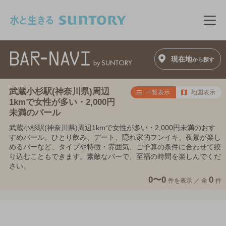
このページの本文へ移動
メニ
現在地
から探す
武蔵小杉駅(神奈川県)周辺
一覧表示
地図表示
1kmで女性が多い・2,000円
未満のバール
武蔵小杉駅(神奈川県)周辺1kmで女性が多い・2,000円未満のおす
すめバール。ひとり飲み、デート、隠れ家的フンイキ、夜景が楽し
めるバーなど、タイプや特徴・雰囲気、ご予算の条件に合わせて絞
り込むこともできます。素敵なバーで、至福の時間を楽しんでくだ
さい。
0〜0
0
件を表示 ／
全
件