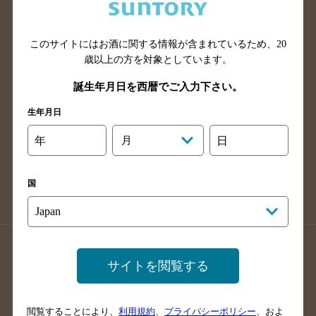
滋賀県のバー検索
和歌山県のバー検索
広島県のバー検索
岡山県のバー検索
山口県のバー検索
鳥取県のバー検索
このサイトにはお酒に関する情報が含まれているため、
20
歳以上の方を対象としています。
島根県のバー検索
徳島県のバー検索
誕生年月日を西暦でご入力下さい。
香川県のバー検索
愛媛県のバー検索
高知県のバー検索
福岡県のバー検索
生年月日
長崎県のバー検索
佐賀県のバー検索
年
月
日
大分県のバー検索
熊本県のバー検索
宮崎県のバー検索
鹿児島県のバー検索
国
沖縄県のバー検索
店舗登録方法のご案内
店舗情報更新方法のご案内
サイトを閲覧する
掲載店舗様ログイン
閲覧することにより、
利用規約
、
プライバシーポリシー
、およ