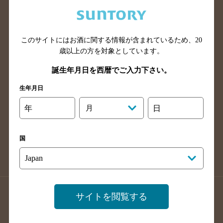
兵庫県のバー検索
奈良県のバー検索
滋賀県のバー検索
和歌山県のバー検索
広島県のバー検索
岡山県のバー検索
このサイトにはお酒に関する情報が含まれているため、
20
山口県のバー検索
鳥取県のバー検索
歳以上の方を対象としています。
島根県のバー検索
徳島県のバー検索
誕生年月日を西暦でご入力下さい。
香川県のバー検索
愛媛県のバー検索
生年月日
高知県のバー検索
福岡県のバー検索
年
月
日
長崎県のバー検索
佐賀県のバー検索
大分県のバー検索
熊本県のバー検索
国
宮崎県のバー検索
鹿児島県のバー検索
沖縄県のバー検索
店舗登録方法のご案内
店舗情報更新方法のご案内
サイトを閲覧する
掲載店舗様ログイン