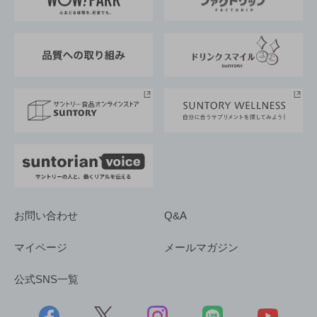
地域情報
サントリーサンバーズ大阪
サントリーが考えるサステナビリティ経営
企業概要
東京サントリーサンゴリアス
ESG情報ポータル
グループ企業一覧
サントリースポーツ
サステナビリティストーリーズ
事業所一覧
採用情報
お問い合わせ
Q&A
マイページ
メールマガジン
公式SNS一覧