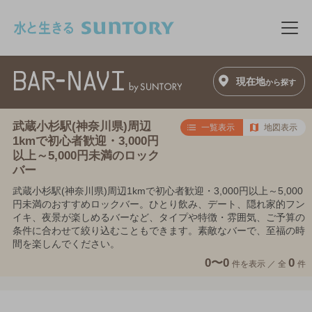
このページの本文へ移動
メニ
現在地
から探す
武蔵小杉駅(神奈川県)周辺
一覧表示
地図表示
1kmで初心者歓迎・3,000円
以上～5,000円未満のロック
バー
武蔵小杉駅(神奈川県)周辺1kmで初心者歓迎・3,000円以上～5,000
円未満のおすすめロックバー。ひとり飲み、デート、隠れ家的フン
イキ、夜景が楽しめるバーなど、タイプや特徴・雰囲気、ご予算の
条件に合わせて絞り込むこともできます。素敵なバーで、至福の時
間を楽しんでください。
0〜0
0
件を表示 ／
全
件