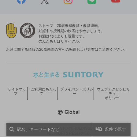
ストップ！20歳未満飲酒・飲酒運転。
妊娠中や授乳期の飲酒はやめましょう。
お酒はなによりも適量です。
のんだあとはリサイクル。
お酒に関する情報の20歳未満の方への転送および共有はご遠慮ください。
サイトマッ
ご利用にあたっ
プライバシーポリシ
ウェブアクセシビリ
プ
て
ー
ティ
ポリシー
新しいウィンドウで開く
Global
COPYRIGHT © SUNTORY HOLDINGS LIMITED.
条件で探す
ALL RIGHTS RESERVED.