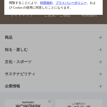
閲覧することにより、
利用規約
、
プライバシーポリシー
、およ
び Cookie の使用に同意したことになります。
サイトマップ
ご意見・ご感想
利用規約
商品
商品TOP
知る・楽しむ
商品一覧
知る・楽しむTOP
文化・スポーツ
商品発売情報
キャンペーン
文化・スポーツTOP
サステナビリティ
栄養成分一覧
工場見学
サントリーホール
サステナビリティTOP
企業情報
お料理・お酒レシピ
サントリー美術館
トップメッセージ
企業情報TOP