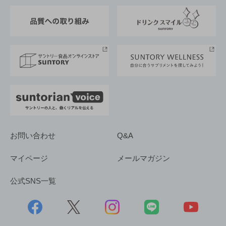
東京サントリーサンゴリアス
ESG情報ポータル
グループ企業一覧
サントリースポーツ
サステナビリティストーリーズ
事業所一覧
採用情報
お問い合わせ
Q&A
マイページ
メールマガジン
公式SNS一覧