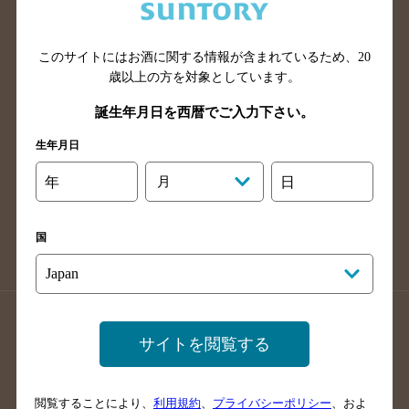
滋賀県のバー検索
和歌山県のバー検索
広島県のバー検索
岡山県のバー検索
山口県のバー検索
鳥取県のバー検索
このサイトにはお酒に関する情報が含まれているため、
20
歳以上の方を対象としています。
島根県のバー検索
徳島県のバー検索
誕生年月日を西暦でご入力下さい。
香川県のバー検索
愛媛県のバー検索
高知県のバー検索
福岡県のバー検索
生年月日
長崎県のバー検索
佐賀県のバー検索
年
月
日
大分県のバー検索
熊本県のバー検索
宮崎県のバー検索
鹿児島県のバー検索
国
沖縄県のバー検索
店舗登録方法のご案内
店舗情報更新方法のご案内
サイトを閲覧する
掲載店舗様ログイン
閲覧することにより、
利用規約
、
プライバシーポリシー
、およ