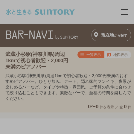
このページの本文へ移動
メニ
現在地
から探す
武蔵小杉駅(神奈川県)周辺
一覧表示
地図表示
1kmで初心者歓迎・2,000円
未満のピアノバー
武蔵小杉駅(神奈川県)周辺1kmで初心者歓迎・2,000円未満のおす
すめピアノバー。ひとり飲み、デート、隠れ家的フンイキ、夜景が
楽しめるバーなど、タイプや特徴・雰囲気、ご予算の条件に合わせ
て絞り込むこともできます。素敵なバーで、至福の時間を楽しんで
ください。
0〜0
0
件を表示 ／
全
件