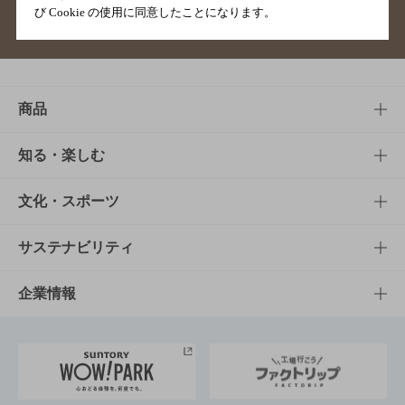
び Cookie の使用に同意したことになります。
サイトマップ
ご意見・ご感想
利用規約
商品
商品TOP
知る・楽しむ
商品一覧
知る・楽しむTOP
文化・スポーツ
商品発売情報
キャンペーン
文化・スポーツTOP
サステナビリティ
栄養成分一覧
工場見学
サントリーホール
サステナビリティTOP
企業情報
お料理・お酒レシピ
サントリー美術館
トップメッセージ
企業情報TOP
地域情報
サントリーサンバーズ大阪
サントリーが考えるサステナビリティ経営
企業概要