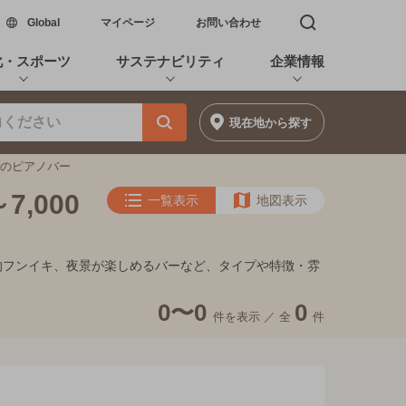
新しいウィンドウで開く
Global
マイページ
お問い合わせ
検索窓を開く
化・スポーツ
サステナビリティ
企業情報
現在地
から探す
未満のピアノバー
,000
一覧表示
地図表示
れ家的フンイキ、夜景が楽しめるバーなど、タイプや特徴・雰
0〜0
0
件を表示 ／
全
件