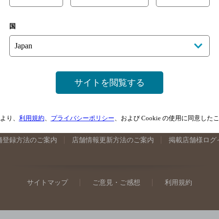
手県のバー検索
宮城県のバー検索
秋田県のバー検索
山形
国
馬県のバー検索
山梨県のバー検索
長野県のバー検索
新潟
埼玉県のバー検索
愛知県のバー検索
静岡県のバー検索
三
井県のバー検索
大阪府のバー検索
京都府のバー検索
兵庫
広島県のバー検索
岡山県のバー検索
山口県のバー検索
鳥
サイトを閲覧する
媛県のバー検索
高知県のバー検索
福岡県のバー検索
長崎
崎県のバー検索
鹿児島県のバー検索
沖縄県のバー検索
より、
利用規約
、
プライバシーポリシー
、および Cookie の使用に同意し
舗登録方法のご案内
店舗情報更新方法のご案内
掲載店舗様ログ
サイトマップ
ご意見・ご感想
利用規約