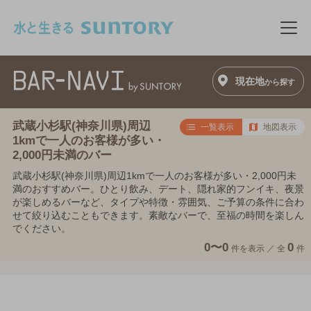
このページの本文へ移動
メニ
現在地
から探す
武蔵小杉駅(神奈川県)周辺
一覧表示
地図表示
1kmで一人のお客様が多い・
2,000円未満のバー
武蔵小杉駅(神奈川県)周辺1kmで一人のお客様が多い・2,000円未
満のおすすめバー。ひとり飲み、デート、隠れ家的フンイキ、夜景
が楽しめるバーなど、タイプや特徴・雰囲気、ご予算の条件に合わ
せて絞り込むこともできます。素敵なバーで、至福の時間を楽しん
でください。
0〜0
0
件を表示 ／
全
件