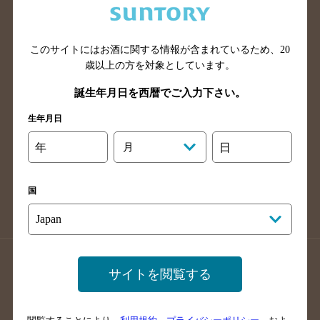
滋賀県のバー検索
和歌山県のバー検索
広島県のバー検索
岡山県のバー検索
このサイトにはお酒に関する情報が含まれているため、
20
山口県のバー検索
鳥取県のバー検索
歳以上の方を対象としています。
島根県のバー検索
徳島県のバー検索
誕生年月日を西暦でご入力下さい。
香川県のバー検索
愛媛県のバー検索
生年月日
高知県のバー検索
福岡県のバー検索
長崎県のバー検索
佐賀県のバー検索
年
月
日
大分県のバー検索
熊本県のバー検索
宮崎県のバー検索
鹿児島県のバー検索
国
沖縄県のバー検索
店舗登録方法のご案内
店舗情報更新方法のご案内
サイトを閲覧する
掲載店舗様ログイン