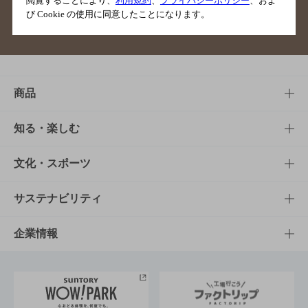
閲覧することにより、
利用規約
、
プライバシーポリシー
、およ
び Cookie の使用に同意したことになります。
サイトマップ
ご意見・ご感想
利用規約
商品
商品TOP
知る・楽しむ
商品一覧
知る・楽しむTOP
文化・スポーツ
商品発売情報
キャンペーン
文化・スポーツTOP
サステナビリティ
栄養成分一覧
工場見学
サントリーホール
サステナビリティTOP
企業情報
お料理・お酒レシピ
サントリー美術館
トップメッセージ
企業情報TOP
地域情報
サントリーサンバーズ大阪
サントリーが考えるサステナビリティ経営
企業概要