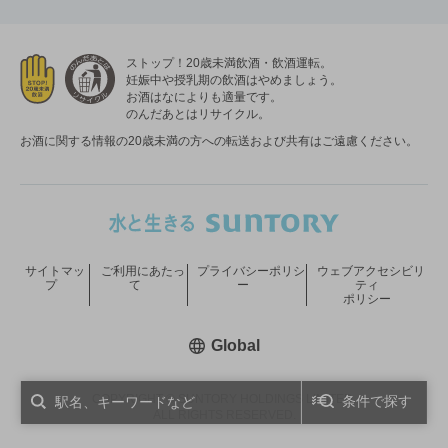
ストップ！20歳未満飲酒・飲酒運転。
妊娠中や授乳期の飲酒はやめましょう。
お酒はなによりも適量です。
のんだあとはリサイクル。
お酒に関する情報の20歳未満の方への転送および共有はご遠慮ください。
サイトマッ
ご利用にあたっ
プライバシーポリシ
ウェブアクセシビリ
プ
て
ー
ティ
ポリシー
新しいウィンドウで開く
Global
COPYRIGHT © SUNTORY HOLDINGS LIMITED.
条件で探す
ALL RIGHTS RESERVED.