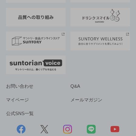
東京サントリーサンゴリアス
ESG情報ポータル
グループ企業一覧
サントリースポーツ
サステナビリティストーリーズ
事業所一覧
採用情報
お問い合わせ
Q&A
マイページ
メールマガジン
公式SNS一覧