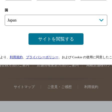
手県のバー検索
宮城県のバー検索
秋田県のバー検索
山形
国
馬県のバー検索
山梨県のバー検索
長野県のバー検索
新潟
埼玉県のバー検索
愛知県のバー検索
静岡県のバー検索
三
井県のバー検索
大阪府のバー検索
京都府のバー検索
兵庫
広島県のバー検索
岡山県のバー検索
山口県のバー検索
鳥
サイトを閲覧する
媛県のバー検索
高知県のバー検索
福岡県のバー検索
長崎
崎県のバー検索
鹿児島県のバー検索
沖縄県のバー検索
より、
利用規約
、
プライバシーポリシー
、および Cookie の使用に同意し
舗登録方法のご案内
店舗情報更新方法のご案内
掲載店舗様ログ
サイトマップ
ご意見・ご感想
利用規約