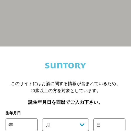
関連ページ
このサイトにはお酒に関する情報が含まれているため、
20歳以上の方を対象としています。
誕生年月日を西暦でご入力下さい。
生年月日
年
月
日