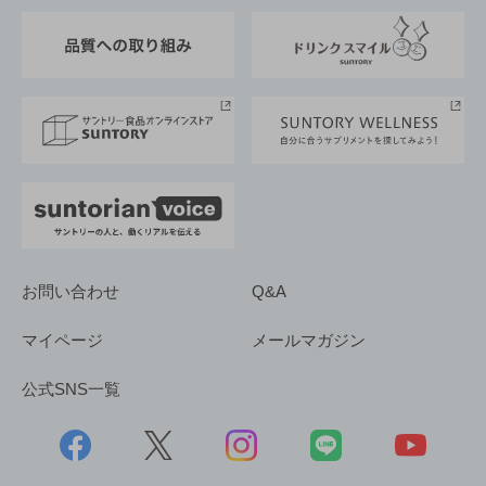
東京サントリーサンゴリアス
ESG情報ポータル
グループ企業一覧
サントリースポーツ
サステナビリティストーリーズ
事業所一覧
採用情報
お問い合わせ
Q&A
マイページ
メールマガジン
公式SNS一覧