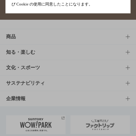
び Cookie の使用に同意したことになります。
サイトマップ
ご意見・ご感想
利用規約
商品
商品TOP
知る・楽しむ
商品一覧
知る・楽しむTOP
文化・スポーツ
商品発売情報
キャンペーン
文化・スポーツTOP
サステナビリティ
栄養成分一覧
工場見学
サントリーホール
サステナビリティTOP
企業情報
お料理・お酒レシピ
サントリー美術館
トップメッセージ
企業情報TOP
地域情報
サントリーサンバーズ大阪
サントリーが考えるサステナビリティ経営
企業概要