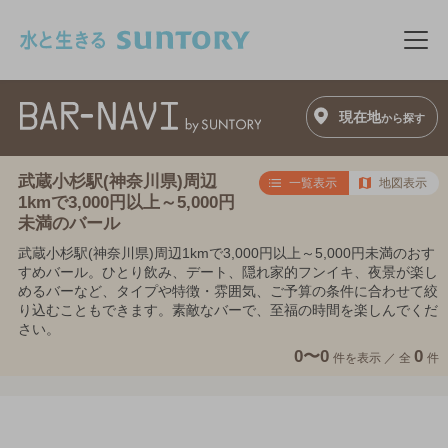
このページの本文へ移動
メニ
現在地
から探す
武蔵小杉駅(神奈川県)周辺
一覧表示
地図表示
1kmで3,000円以上～5,000円
未満のバール
武蔵小杉駅(神奈川県)周辺1kmで3,000円以上～5,000円未満のおす
すめバール。ひとり飲み、デート、隠れ家的フンイキ、夜景が楽し
めるバーなど、タイプや特徴・雰囲気、ご予算の条件に合わせて絞
り込むこともできます。素敵なバーで、至福の時間を楽しんでくだ
さい。
0〜0
0
件を表示 ／
全
件