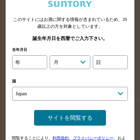
滋賀県のバー検索
和歌山県のバー検索
広島県のバー検索
岡山県のバー検索
山口県のバー検索
鳥取県のバー検索
このサイトにはお酒に関する情報が含まれているため、
20
歳以上の方を対象としています。
島根県のバー検索
徳島県のバー検索
誕生年月日を西暦でご入力下さい。
香川県のバー検索
愛媛県のバー検索
高知県のバー検索
福岡県のバー検索
生年月日
長崎県のバー検索
佐賀県のバー検索
年
月
日
大分県のバー検索
熊本県のバー検索
宮崎県のバー検索
鹿児島県のバー検索
国
沖縄県のバー検索
店舗登録方法のご案内
店舗情報更新方法のご案内
サイトを閲覧する
掲載店舗様ログイン
閲覧することにより、
利用規約
、
プライバシーポリシー
、およ