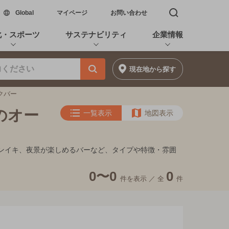
新しいウィンドウで開く
Global
マイページ
お問い合わせ
検索窓を開く
化・スポーツ
サステナビリティ
企業情報
現在地
から探す
クバー
のオー
一覧表示
地図表示
的フンイキ、夜景が楽しめるバーなど、タイプや特徴・雰囲
0〜0
0
件を表示 ／
全
件