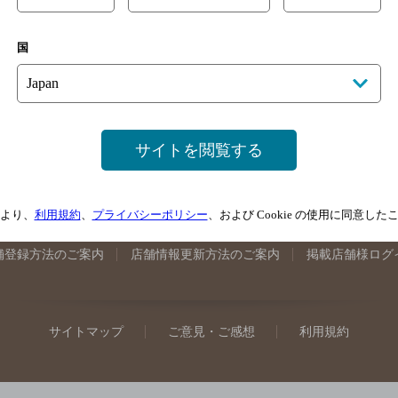
手県のバー検索
宮城県のバー検索
秋田県のバー検索
山形
国
馬県のバー検索
山梨県のバー検索
長野県のバー検索
新潟
埼玉県のバー検索
愛知県のバー検索
静岡県のバー検索
三
井県のバー検索
大阪府のバー検索
京都府のバー検索
兵庫
広島県のバー検索
岡山県のバー検索
山口県のバー検索
鳥
サイトを閲覧する
媛県のバー検索
高知県のバー検索
福岡県のバー検索
長崎
崎県のバー検索
鹿児島県のバー検索
沖縄県のバー検索
より、
利用規約
、
プライバシーポリシー
、および Cookie の使用に同意し
舗登録方法のご案内
店舗情報更新方法のご案内
掲載店舗様ログ
サイトマップ
ご意見・ご感想
利用規約