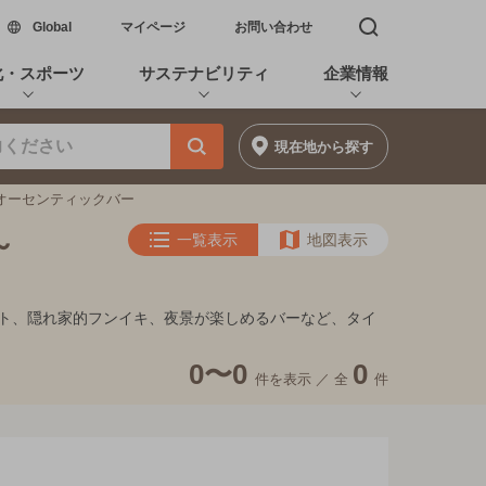
新しいウィンドウで開く
Global
マイページ
お問い合わせ
検索窓を開く
化・スポーツ
サステナビリティ
企業情報
現在地
から探す
満のオーセンティックバー
～
一覧表示
地図表示
、デート、隠れ家的フンイキ、夜景が楽しめるバーなど、タイ
0〜0
0
件を表示 ／
全
件