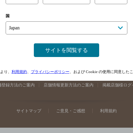
手県のバー検索
宮城県のバー検索
秋田県のバー検索
山形
国
馬県のバー検索
山梨県のバー検索
長野県のバー検索
新潟
埼玉県のバー検索
愛知県のバー検索
静岡県のバー検索
三
井県のバー検索
大阪府のバー検索
京都府のバー検索
兵庫
広島県のバー検索
岡山県のバー検索
山口県のバー検索
鳥
サイトを閲覧する
媛県のバー検索
高知県のバー検索
福岡県のバー検索
長崎
崎県のバー検索
鹿児島県のバー検索
沖縄県のバー検索
より、
利用規約
、
プライバシーポリシー
、および Cookie の使用に同意し
舗登録方法のご案内
店舗情報更新方法のご案内
掲載店舗様ログ
サイトマップ
ご意見・ご感想
利用規約