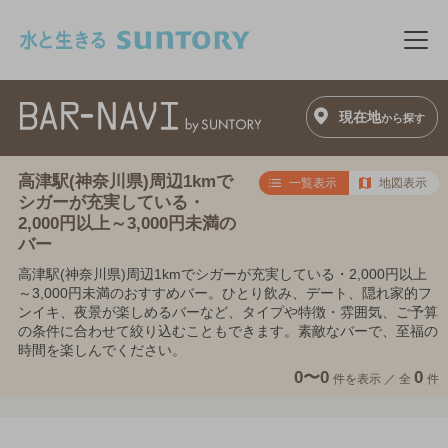
このページの本文へ移動
メニ
現在地
から探す
高津駅(神奈川県)周辺1kmで
一覧表示
地図表示
シガーが充実している・
2,000円以上～3,000円未満の
バー
高津駅(神奈川県)周辺1kmでシガーが充実している・2,000円以上
～3,000円未満のおすすめバー。ひとり飲み、デート、隠れ家的フ
ンイキ、夜景が楽しめるバーなど、タイプや特徴・雰囲気、ご予算
の条件に合わせて絞り込むこともできます。素敵なバーで、至福の
時間を楽しんでください。
0〜0
0
件を表示 ／
全
件