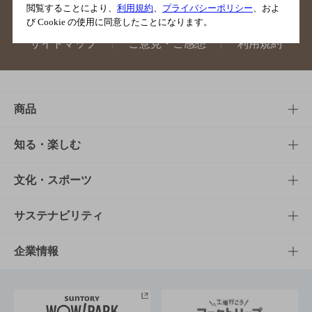
閲覧することにより、
利用規約
、
プライバシーポリシー
、およ
び Cookie の使用に同意したことになります。
サイトマップ
ご意見・ご感想
利用規約
商品
商品TOP
知る・楽しむ
商品一覧
知る・楽しむTOP
文化・スポーツ
商品発売情報
キャンペーン
文化・スポーツTOP
サステナビリティ
栄養成分一覧
工場見学
サントリーホール
サステナビリティTOP
企業情報
お料理・お酒レシピ
サントリー美術館
トップメッセージ
企業情報TOP