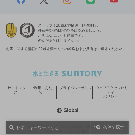
ストップ！20歳未満飲酒・飲酒運転。
妊娠中や授乳期の飲酒はやめましょう。
お酒はなによりも適量です。
のんだあとはリサイクル。
お酒に関する情報の20歳未満の方への転送および共有はご遠慮ください。
サイトマッ
ご利用にあたっ
プライバシーポリシ
ウェブアクセシビリ
プ
て
ー
ティ
ポリシー
新しいウィンドウで開く
Global
COPYRIGHT © SUNTORY HOLDINGS LIMITED.
条件で探す
ALL RIGHTS RESERVED.