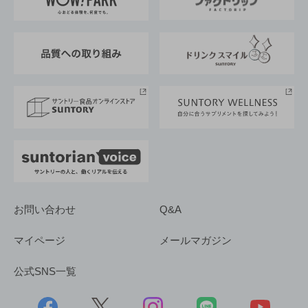
地域情報
サントリーサンバーズ大阪
サントリーが考えるサステナビリティ経営
企業概要
東京サントリーサンゴリアス
ESG情報ポータル
グループ企業一覧
サントリースポーツ
サステナビリティストーリーズ
事業所一覧
採用情報
お問い合わせ
Q&A
マイページ
メールマガジン
公式SNS一覧