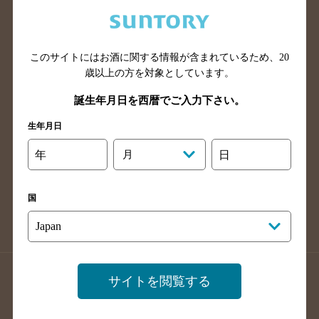
兵庫県のバー検索
奈良県のバー検索
滋賀県のバー検索
和歌山県のバー検索
広島県のバー検索
岡山県のバー検索
このサイトにはお酒に関する情報が含まれているため、
20
山口県のバー検索
鳥取県のバー検索
歳以上の方を対象としています。
島根県のバー検索
徳島県のバー検索
誕生年月日を西暦でご入力下さい。
香川県のバー検索
愛媛県のバー検索
生年月日
高知県のバー検索
福岡県のバー検索
年
月
日
長崎県のバー検索
佐賀県のバー検索
大分県のバー検索
熊本県のバー検索
国
宮崎県のバー検索
鹿児島県のバー検索
沖縄県のバー検索
店舗登録方法のご案内
店舗情報更新方法のご案内
サイトを閲覧する
掲載店舗様ログイン