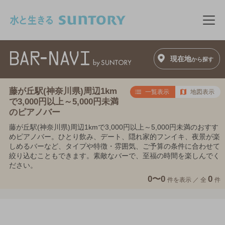
このページの本文へ移動
メニ
現在地
から探す
藤が丘駅(神奈川県)周辺1km
一覧表示
地図表示
で3,000円以上～5,000円未満
のピアノバー
藤が丘駅(神奈川県)周辺1kmで3,000円以上～5,000円未満のおすす
めピアノバー。ひとり飲み、デート、隠れ家的フンイキ、夜景が楽
しめるバーなど、タイプや特徴・雰囲気、ご予算の条件に合わせて
絞り込むこともできます。素敵なバーで、至福の時間を楽しんでく
ださい。
0〜0
0
件を表示 ／
全
件