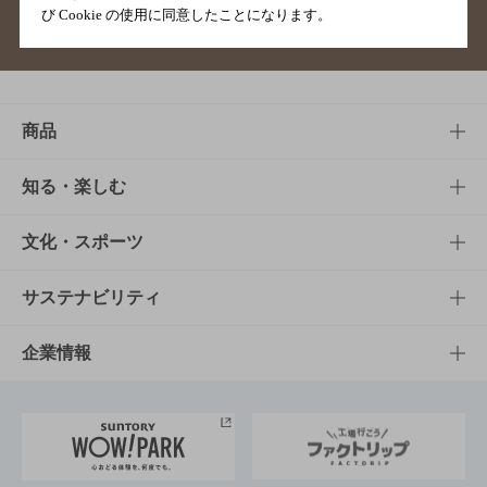
び Cookie の使用に同意したことになります。
サイトマップ
ご意見・ご感想
利用規約
商品
商品TOP
知る・楽しむ
商品一覧
知る・楽しむTOP
文化・スポーツ
商品発売情報
キャンペーン
文化・スポーツTOP
サステナビリティ
栄養成分一覧
工場見学
サントリーホール
サステナビリティTOP
企業情報
お料理・お酒レシピ
サントリー美術館
トップメッセージ
企業情報TOP
地域情報
サントリーサンバーズ大阪
サントリーが考えるサステナビリティ経営
企業概要