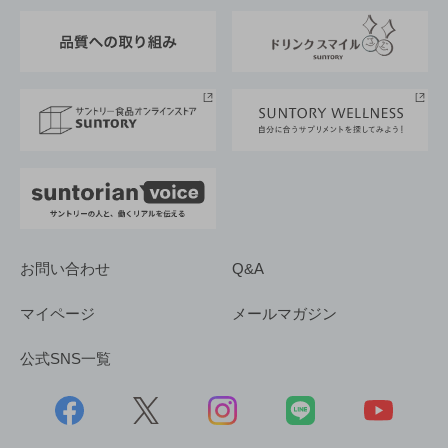
東京サントリーサンゴリアス
ESG情報ポータル
グループ企業一覧
サントリースポーツ
サステナビリティストーリーズ
事業所一覧
採用情報
お問い合わせ
Q&A
マイページ
メールマガジン
公式SNS一覧