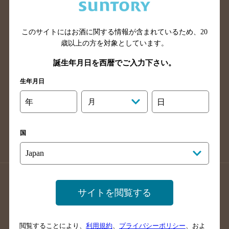
滋賀県のバー検索
和歌山県のバー検索
広島県のバー検索
岡山県のバー検索
山口県のバー検索
鳥取県のバー検索
このサイトにはお酒に関する情報が含まれているため、
20
歳以上の方を対象としています。
島根県のバー検索
徳島県のバー検索
誕生年月日を西暦でご入力下さい。
香川県のバー検索
愛媛県のバー検索
高知県のバー検索
福岡県のバー検索
生年月日
長崎県のバー検索
佐賀県のバー検索
年
月
日
大分県のバー検索
熊本県のバー検索
宮崎県のバー検索
鹿児島県のバー検索
国
沖縄県のバー検索
店舗登録方法のご案内
店舗情報更新方法のご案内
サイトを閲覧する
掲載店舗様ログイン
閲覧することにより、
利用規約
、
プライバシーポリシー
、およ