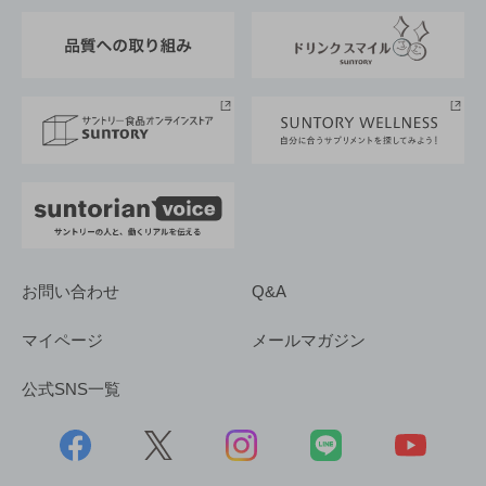
東京サントリーサンゴリアス
ESG情報ポータル
グループ企業一覧
サントリースポーツ
サステナビリティストーリーズ
事業所一覧
採用情報
お問い合わせ
Q&A
マイページ
メールマガジン
公式SNS一覧