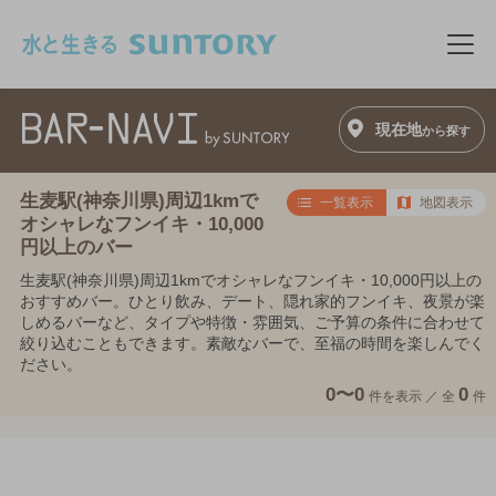
このページの本文へ移動
メニ
現在地
から探す
生麦駅(神奈川県)周辺1kmで
一覧表示
地図表示
オシャレなフンイキ・10,000
円以上のバー
生麦駅(神奈川県)周辺1kmでオシャレなフンイキ・10,000円以上の
おすすめバー。ひとり飲み、デート、隠れ家的フンイキ、夜景が楽
しめるバーなど、タイプや特徴・雰囲気、ご予算の条件に合わせて
絞り込むこともできます。素敵なバーで、至福の時間を楽しんでく
ださい。
0〜0
0
件を表示 ／
全
件