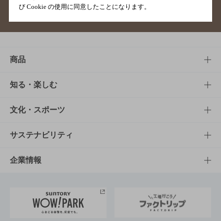
び Cookie の使用に同意したことになります。
サイトマップ
ご意見・ご感想
利用規約
商品
商品TOP
知る・楽しむ
商品一覧
知る・楽しむTOP
文化・スポーツ
商品発売情報
キャンペーン
文化・スポーツTOP
サステナビリティ
栄養成分一覧
工場見学
サントリーホール
サステナビリティTOP
企業情報
お料理・お酒レシピ
サントリー美術館
トップメッセージ
企業情報TOP
地域情報
サントリーサンバーズ大阪
サントリーが考えるサステナビリティ経営
企業概要