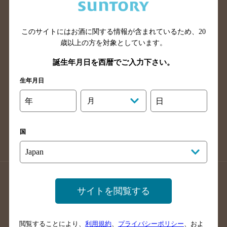
滋賀県のバー検索
和歌山県のバー検索
広島県のバー検索
岡山県のバー検索
山口県のバー検索
鳥取県のバー検索
このサイトにはお酒に関する情報が含まれているため、
20
歳以上の方を対象としています。
島根県のバー検索
徳島県のバー検索
誕生年月日を西暦でご入力下さい。
香川県のバー検索
愛媛県のバー検索
高知県のバー検索
福岡県のバー検索
生年月日
長崎県のバー検索
佐賀県のバー検索
年
月
日
大分県のバー検索
熊本県のバー検索
宮崎県のバー検索
鹿児島県のバー検索
国
沖縄県のバー検索
店舗登録方法のご案内
店舗情報更新方法のご案内
サイトを閲覧する
掲載店舗様ログイン
閲覧することにより、
利用規約
、
プライバシーポリシー
、およ