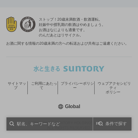
ストップ！20歳未満飲酒・飲酒運転。
妊娠中や授乳期の飲酒はやめましょう。
お酒はなによりも適量です。
のんだあとはリサイクル。
お酒に関する情報の20歳未満の方への転送および共有はご遠慮ください。
サイトマッ
ご利用にあたっ
プライバシーポリシ
ウェブアクセシビリ
プ
て
ー
ティ
ポリシー
新しいウィンドウで開く
Global
COPYRIGHT © SUNTORY HOLDINGS LIMITED.
条件で探す
ALL RIGHTS RESERVED.