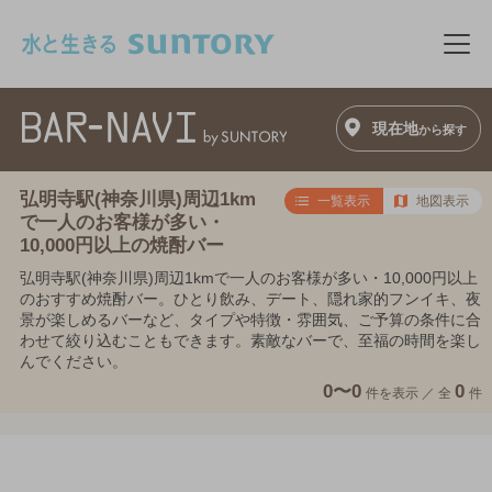
このページの本文へ移動
メニ
現在地
から探す
弘明寺駅(神奈川県)周辺1km
一覧表示
地図表示
で一人のお客様が多い・
10,000円以上の焼酎バー
弘明寺駅(神奈川県)周辺1kmで一人のお客様が多い・10,000円以上
のおすすめ焼酎バー。ひとり飲み、デート、隠れ家的フンイキ、夜
景が楽しめるバーなど、タイプや特徴・雰囲気、ご予算の条件に合
わせて絞り込むこともできます。素敵なバーで、至福の時間を楽し
んでください。
0〜0
0
件を表示 ／
全
件