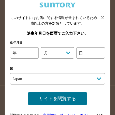
滋賀県のバー検索
和歌山県のバー検索
広島県のバー検索
岡山県のバー検索
このサイトにはお酒に関する情報が含まれているため、
20
山口県のバー検索
鳥取県のバー検索
歳以上の方を対象としています。
島根県のバー検索
徳島県のバー検索
誕生年月日を西暦でご入力下さい。
香川県のバー検索
愛媛県のバー検索
生年月日
高知県のバー検索
福岡県のバー検索
長崎県のバー検索
佐賀県のバー検索
年
月
日
大分県のバー検索
熊本県のバー検索
宮崎県のバー検索
鹿児島県のバー検索
国
沖縄県のバー検索
店舗登録方法のご案内
店舗情報更新方法のご案内
サイトを閲覧する
掲載店舗様ログイン