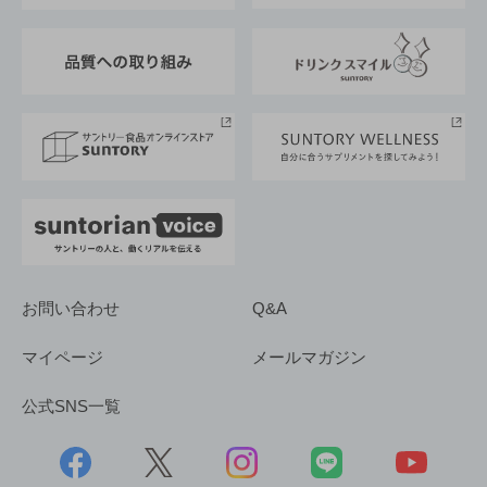
東京サントリーサンゴリアス
ESG情報ポータル
グループ企業一覧
サントリースポーツ
サステナビリティストーリーズ
事業所一覧
採用情報
お問い合わせ
Q&A
マイページ
メールマガジン
公式SNS一覧