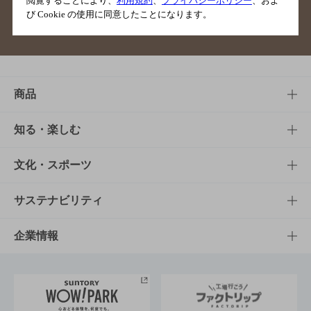
閲覧することにより、
利用規約
、
プライバシーポリシー
、およ
び Cookie の使用に同意したことになります。
サイトマップ
ご意見・ご感想
利用規約
商品
商品TOP
知る・楽しむ
商品一覧
知る・楽しむTOP
文化・スポーツ
商品発売情報
キャンペーン
文化・スポーツTOP
サステナビリティ
栄養成分一覧
工場見学
サントリーホール
サステナビリティTOP
企業情報
お料理・お酒レシピ
サントリー美術館
トップメッセージ
企業情報TOP
地域情報
サントリーサンバーズ大阪
サントリーが考えるサステナビリティ経営
企業概要