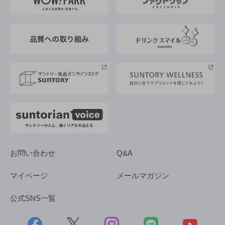
地域情報
サントリーサンバーズ大阪
サントリーが考えるサステナビリティ経営
企業概要
東京サントリーサンゴリアス
ESG情報ポータル
グループ企業一覧
サントリースポーツ
サステナビリティストーリーズ
事業所一覧
採用情報
お問い合わせ
Q&A
マイページ
メールマガジン
公式SNS一覧