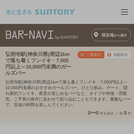
このページの本文へ移動
メニ
現在地
から探す
弘明寺駅(神奈川県)周辺1km
一覧表示
地図表示
で落ち着くフンイキ・7,000
円以上～10,000円未満のガー
ルズバー
弘明寺駅(神奈川県)周辺1kmで落ち着くフンイキ・7,000円以上～
10,000円未満のおすすめガールズバー。ひとり飲み、デート、隠
れ家的フンイキ、夜景が楽しめるバーなど、タイプや特徴・雰囲
気、ご予算の条件に合わせて絞り込むこともできます。素敵なバー
で、至福の時間を楽しんでください。
0〜0
0
件を表示 ／
全
件