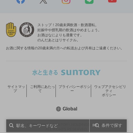
ストップ！20歳未満飲酒・飲酒運転。
妊娠中や授乳期の飲酒はやめましょう。
お酒はなによりも適量です。
のんだあとはリサイクル。
お酒に関する情報の20歳未満の方への転送および共有はご遠慮ください。
サイトマッ
ご利用にあたっ
プライバシーポリシ
ウェブアクセシビリ
プ
て
ー
ティ
ポリシー
新しいウィンドウで開く
Global
COPYRIGHT © SUNTORY HOLDINGS LIMITED.
条件で探す
ALL RIGHTS RESERVED.