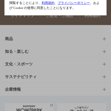
閲覧することにより、
利用規約
、
プライバシーポリシー
、およ
び Cookie の使用に同意したことになります。
サイトマップ
ご意見・ご感想
利用規約
商品
商品TOP
知る・楽しむ
商品一覧
知る・楽しむTOP
文化・スポーツ
商品発売情報
キャンペーン
文化・スポーツTOP
サステナビリティ
栄養成分一覧
工場見学
サントリーホール
サステナビリティTOP
企業情報
お料理・お酒レシピ
サントリー美術館
トップメッセージ
企業情報TOP