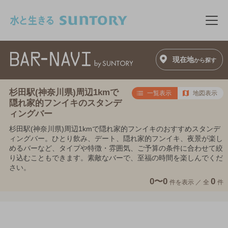
このページの本文へ移動
メニ
現在地
から探す
杉田駅(神奈川県)周辺1kmで
一覧表示
地図表示
隠れ家的フンイキのスタンデ
ィングバー
杉田駅(神奈川県)周辺1kmで隠れ家的フンイキのおすすめスタンデ
ィングバー。ひとり飲み、デート、隠れ家的フンイキ、夜景が楽し
めるバーなど、タイプや特徴・雰囲気、ご予算の条件に合わせて絞
り込むこともできます。素敵なバーで、至福の時間を楽しんでくだ
さい。
0〜0
0
件を表示 ／
全
件