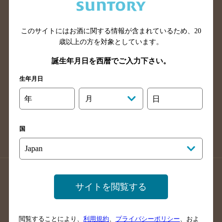
滋賀県のバー検索
和歌山県のバー検索
広島県のバー検索
岡山県のバー検索
山口県のバー検索
鳥取県のバー検索
このサイトにはお酒に関する情報が含まれているため、
20
歳以上の方を対象としています。
島根県のバー検索
徳島県のバー検索
誕生年月日を西暦でご入力下さい。
香川県のバー検索
愛媛県のバー検索
高知県のバー検索
福岡県のバー検索
生年月日
長崎県のバー検索
佐賀県のバー検索
年
月
日
大分県のバー検索
熊本県のバー検索
宮崎県のバー検索
鹿児島県のバー検索
国
沖縄県のバー検索
店舗登録方法のご案内
店舗情報更新方法のご案内
サイトを閲覧する
掲載店舗様ログイン
閲覧することにより、
利用規約
、
プライバシーポリシー
、およ