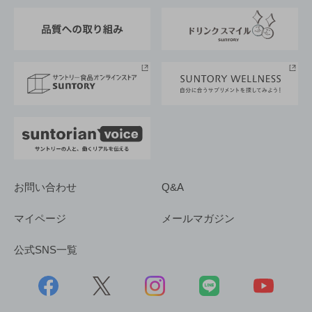
東京サントリーサンゴリアス
ESG情報ポータル
グループ企業一覧
サントリースポーツ
サステナビリティストーリーズ
事業所一覧
採用情報
お問い合わせ
Q&A
マイページ
メールマガジン
公式SNS一覧