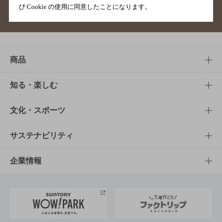
び Cookie の使用に同意したことになります。
サイトマップ
ご意見・ご感想
利用規約
商品
商品TOP
知る・楽しむ
商品一覧
知る・楽しむTOP
文化・スポーツ
商品発売情報
キャンペーン
文化・スポーツTOP
サステナビリティ
栄養成分一覧
工場見学
サントリーホール
サステナビリティTOP
企業情報
お料理・お酒レシピ
サントリー美術館
トップメッセージ
企業情報TOP
地域情報
サントリーサンバーズ大阪
サントリーが考えるサステナビリティ経営
企業概要